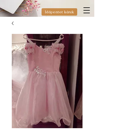
Időpontot kérek