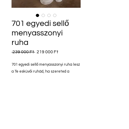
701 egyedi sellő
menyasszonyi
ruha
Szokásos
Akciós
 239 000 Ft 
219 000 Ft
ár
ár
701 egyedi sellő menyasszonyi ruha lesz
a Te esküvői ruhád, ha szereted a
klasszikusan elegáns stílust.
701 egyedi sellő menyasszonyi
ruha
A 701 egyedi sellő menyasszonyi
ruha azoknak a modern
menyasszonyoknak készült, akik