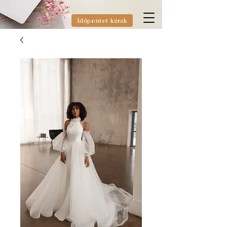
Időpontot kérek