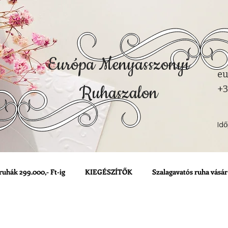
Európa Menyasszonyi
eu
Ruhaszalon
+3
Id
ruhák 299.000,- Ft-ig
KIEGÉSZÍTŐK
Szalagavatós ruha vásár