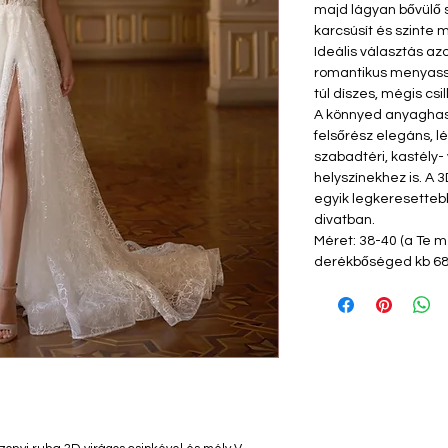
majd lágyan bővülő s
karcsúsít és szinte 
Ideális választás a
romantikus menyass
túl díszes, mégis csi
A könnyed anyaghasz
felsőrész elegáns, lé
szabadtéri, kastély
helyszínekhez is. A 3
egyik legkeresetteb
divatban.
Méret: 38-40 (a Te 
derékbőséged kb 68