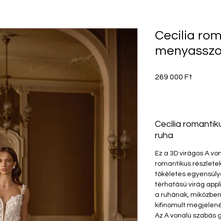
Cecilia ro
menyasszo
Ár
269 000 Ft
Cecília romanti
ruha
Ez a 3D virágos A v
romantikus részlete
tökéletes egyensúlya
térhatású virág appl
a ruhának, miközben
kifinomult megjelenés
Az A vonalú szabás 