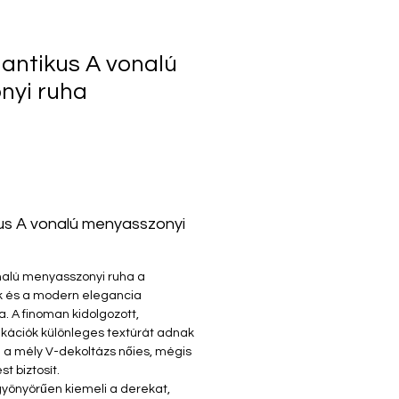
mantikus A vonalú
nyi ruha
kus A vonalú menyasszonyi
onalú menyasszonyi ruha a
k és a modern elegancia
. A finoman kidolgozott,
ikációk különleges textúrát adnak
 a mély V-dekoltázs nőies, mégis
t biztosít.
gyönyörűen kiemeli a derekat,