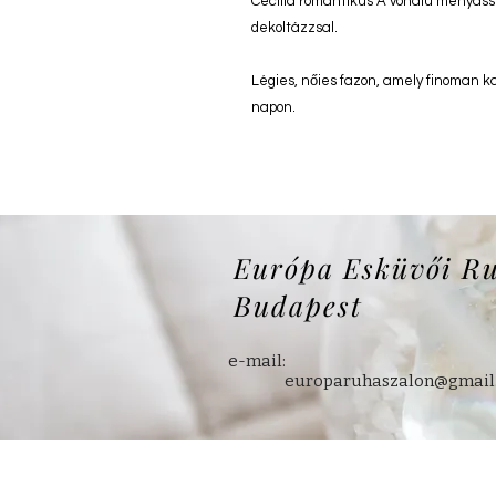
Cecilia romantikus A vonalú menyassz
dekoltázzsal.
Légies, nőies fazon, amely finoman k
napon.
Európa Esküvői R
Budapest
e-mail:
europaruhaszalon@gmail