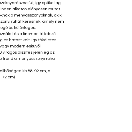
zoknyarészbe fut, így optikailag
minden alkaton előnyösen mutat.
zoknak a menyasszonyoknak, akik
zonyi ruhát keresnek, amely nem
llogó és különleges.
nálat és a finoman áttetsző
gies hatást kelt, így tökéletes
- vagy modern esküvői
D virágos díszítés jelenleg az
b trend a menyasszonyi ruha
mellbőséged kb 88-92 cm, a
-72 cm)