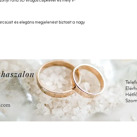
onyi ruha 3D virágos csipkével és mély V-
arcsúsít és elegáns megjelenést biztosít a nagy
uhaszalon
Telef
Elérh
Hétfő
Szomb
.com