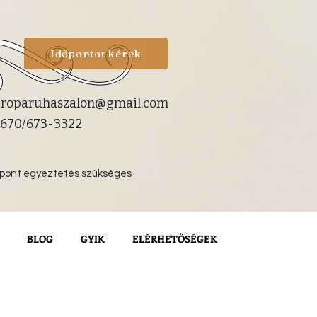
Időpontot kérek
roparuhaszalon@gmail.com
670/673-3322
őpont egyeztetés szükséges
BLOG
GYIK
ELÉRHETŐSÉGEK