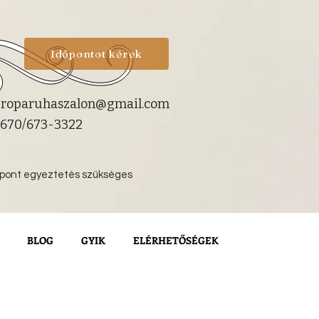
Időpontot kérek
roparuhaszalon@gmail.com
670/673-3322
őpont egyeztetés szükséges
BLOG
GYIK
ELÉRHETŐSÉGEK