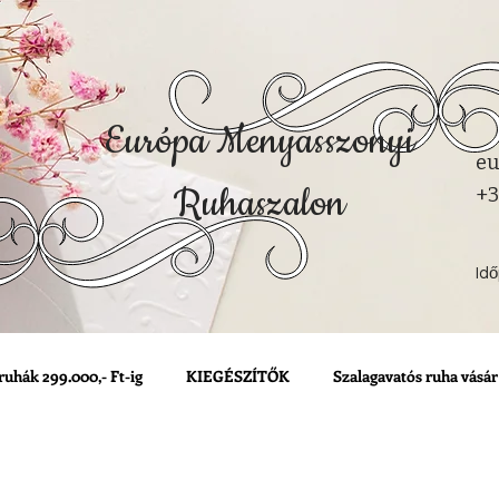
Európa Menyasszonyi
eu
Ruhaszalon
+3
Id
ruhák 299.000,- Ft-ig
KIEGÉSZÍTŐK
Szalagavatós ruha vásár