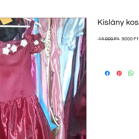
Kislány ko
Szokás
 14 000 Ft 
9000 Ft
ár