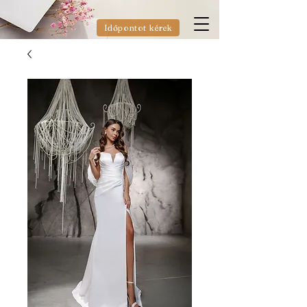
Időpontot kérek