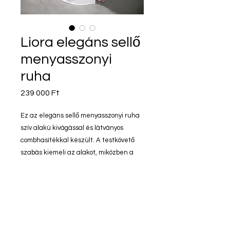
Liora elegáns sellő
menyasszonyi
ruha
Ár
239 000 Ft
Ez az elegáns sellő menyasszonyi ruha
szív alakú kivágással és látványos
combhasítékkal készült. A testkövető
szabás kiemeli az alakot, miközben a
letisztult vonalvezetés modern és
kifinomult megjelenést biztosít.
Liora elegáns sellő
menyasszonyi ruha