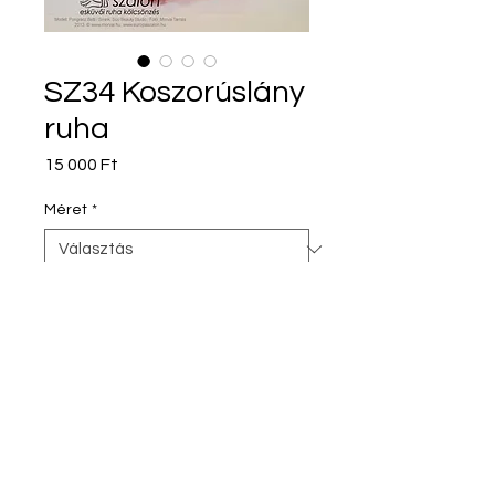
SZ34 Koszorúslány
ruha
Ár
15 000 Ft
Méret
*
Szín
*
Hosszú egyrészes koszorúslány ruha.
Európa Esküvői Ruhaszalon
Telefon: +70/6733322