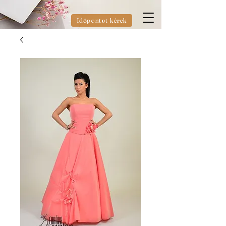
Időpontot kérek