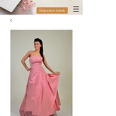
Időpontot kérek