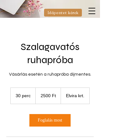
Időpontot kérek
Szalagavatós
ruhapróba
Vásárlás esetén a ruhapróba díjmentes.
2500
magyar
30 perc
3
2500 Ft
Elvira krt.
forint
0
p
e
r
Foglalás most
c