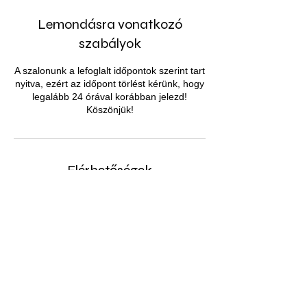
Lemondásra vonatkozó
szabályok
A szalonunk a lefoglalt időpontok szerint tart
nyitva, ezért az időpont törlést kérünk, hogy
legalább 24 órával korábban jelezd!
Köszönjük!
Elérhetőségek
Páty, Elvira krt. 2, 2071 Hungary
+ 70/673-3322
europaruhaszalon@gmail.com