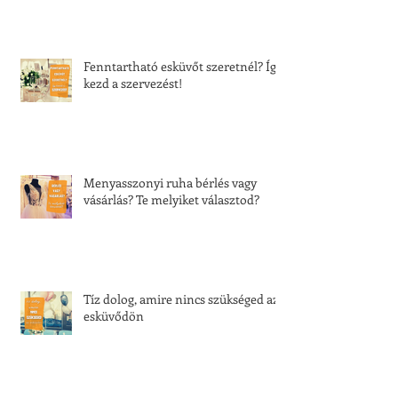
Fenntartható esküvőt szeretnél? Így
kezd a szervezést!
Menyasszonyi ruha bérlés vagy
vásárlás? Te melyiket választod?
Tíz dolog, amire nincs szükséged az
esküvődön