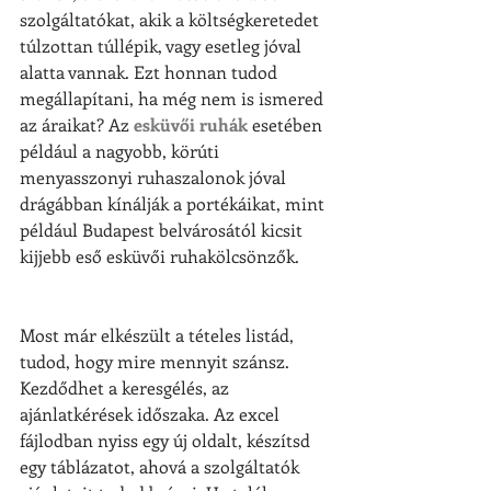
szolgáltatókat, akik a költségkeretedet 
túlzottan túllépik, vagy esetleg jóval 
alatta vannak. Ezt honnan tudod 
megállapítani, ha még nem is ismered 
az áraikat? Az 
esküvői ruhák
 esetében 
például a nagyobb, körúti 
menyasszonyi ruhaszalonok jóval 
drágábban kínálják a portékáikat, mint 
például Budapest belvárosától kicsit 
kijjebb eső esküvői ruhakölcsönzők.
Most már elkészült a tételes listád, 
tudod, hogy mire mennyit szánsz. 
Kezdődhet a keresgélés, az 
ajánlatkérések időszaka. Az excel 
fájlodban nyiss egy új oldalt, készítsd 
egy táblázatot, ahová a szolgáltatók 