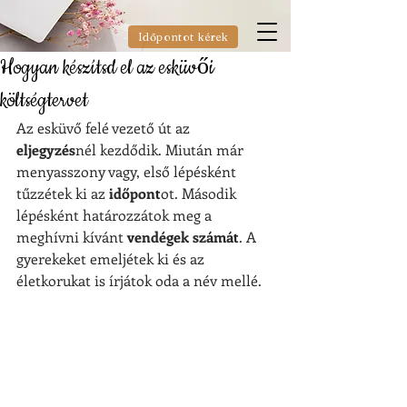
Időpontot kérek
Hogyan készítsd el az esküvői
költségtervet
Az esküvő felé vezető út az 
eljegyzés
nél kezdődik. Miután már 
menyasszony vagy, első lépésként 
tűzzétek ki az 
időpont
ot. Második 
lépésként határozzátok meg a 
meghívni kívánt 
vendégek számát
. A 
gyerekeket emeljétek ki és az 
életkorukat is írjátok oda a név mellé.