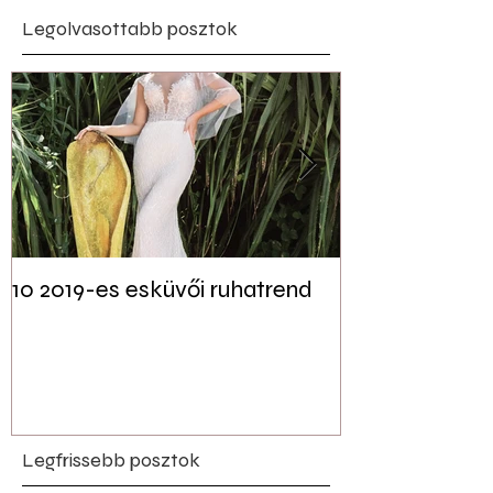
Legolvasottabb posztok
10 2019-es esküvői ruhatrend
Tudtad? Akár 
jelen lehet a f
esküvői dekor
Legfrissebb posztok