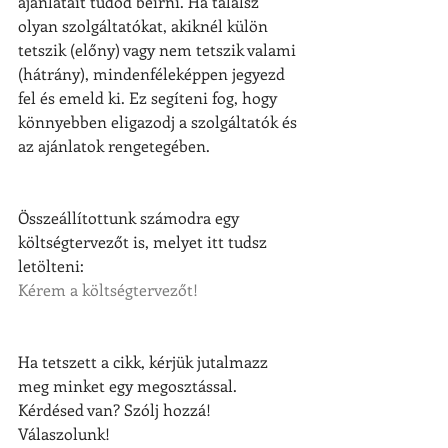
ajánlatait tudod beírni. Ha találsz 
olyan szolgáltatókat, akiknél külön 
tetszik (előny) vagy nem tetszik valami 
(hátrány), mindenféleképpen jegyezd 
fel és emeld ki. Ez segíteni fog, hogy 
könnyebben eligazodj a szolgáltatók és 
az ajánlatok rengetegében.
Összeállítottunk számodra egy 
költségtervezőt is, melyet itt tudsz 
letölteni: 
Kérem a költségtervezőt!
Ha tetszett a cikk, kérjük jutalmazz 
meg minket egy megosztással.
Kérdésed van? Szólj hozzá! 
Válaszolunk!