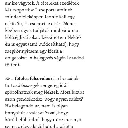
amire vágytok. A tételeket szedjétek 
két csoportba: I. csoport: aminek 
mindenféleképpen lennie kell egy 
esküvőn, II. csoport: extrák. Menet 
közben úgyis tudjátok módosítani a 
költséglistátokat. Készítettem Nektek 
én is egyet (ami módosítható), hogy 
megkönnyítsem egy kicsit a 
dolgotokat. A bejegyzés végén le tudod 
tölteni.
Ez a 
tételes felsorolás
 és a hozzájuk 
tartozó összegek rengeteg időt 
spórolhatnak meg Nektek. Most biztos 
azon gondolkodsz, hogy ugyan miért? 
Ha belegondolsz, nem is olyan 
bonyolult a válasz. Azzal, hogy 
körülbelül tudod, hogy mire mennyit 
szánsz, eleve kizárhatod azokat a 