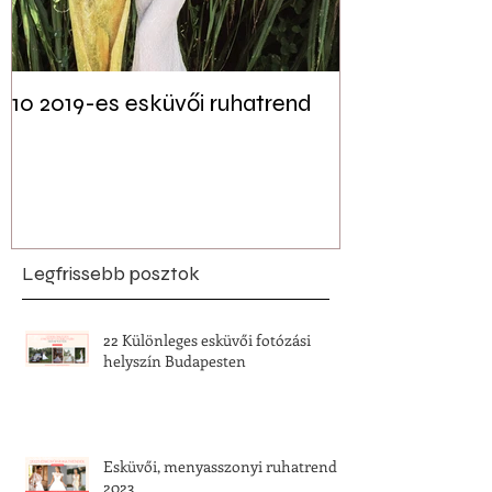
10 2019-es esküvői ruhatrend
Tudtad? Akár 
jelen lehet a f
esküvői dekor
Legfrissebb posztok
22 Különleges esküvői fotózási
helyszín Budapesten
Esküvői, menyasszonyi ruhatrend
2023