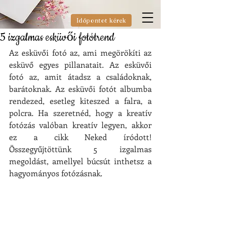
Időpontot kérek
5 izgalmas esküvői fotótrend
Az esküvői fotó az, ami megörökíti az 
esküvő egyes pillanatait. Az esküvői 
fotó az, amit átadsz a családoknak, 
barátoknak. Az esküvői fotót albumba 
rendezed, esetleg kiteszed a falra, a 
polcra. Ha szeretnéd, hogy a kreatív 
fotózás valóban kreatív legyen, akkor 
ez a cikk Neked íródott! 
Összegyűjtöttünk 5 izgalmas 
megoldást, amellyel búcsút inthetsz a 
hagyományos fotózásnak.