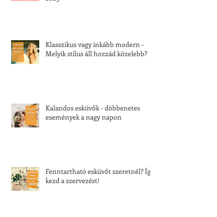
Klasszikus vagy inkább modern -
Melyik stílus áll hozzád közelebb?
Kalandos esküvők - döbbenetes
események a nagy napon
Fenntartható esküvőt szeretnél? Így
kezd a szervezést!