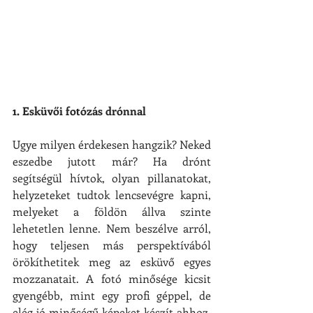
1. Esküvői fotózás drónnal
Ugye milyen érdekesen hangzik? Neked 
eszedbe jutott már? Ha drónt 
segítségül hívtok, olyan pillanatokat, 
helyzeteket tudtok lencsevégre kapni, 
melyeket a földön állva szinte 
lehetetlen lenne. Nem beszélve arról, 
hogy teljesen más perspektívából 
örökíthetitek meg az esküvő egyes 
mozzanatait. A fotó minősége kicsit 
gyengébb, mint egy profi géppel, de 
elég jó minőségű képeket készít ahhoz, 