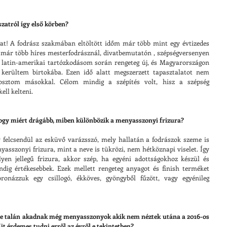
zatról így első körben?
! A fodrász szakmában eltöltött időm már több mint egy évtizedes 
 már több híres mesterfodrásznál, divatbemutatón , szépségversenyen 
s latin-amerikai tartózkodásom során rengeteg új, és Magyarországon 
 kerültem birtokába. Ezen idő alatt megszerzett tapasztalatot nem 
ztom másokkal. Célom mindig a szépítés volt, hisz a szépség 
ell kelteni.
hogy miért drágább, miben különbözik a menyasszonyi frizura?
felcsendül az esküvő varázsszó, mely hallatán a fodrászok szeme is 
nyasszonyi frizura, mint a neve is tükrözi, nem hétköznapi viselet. Így 
yen jellegű frizura, akkor szép, ha egyéni adottságokhoz készül és 
ndig értékesebbek. Ezek mellett rengeteg anyagot és finish terméket 
onázzuk egy csillogó, ékköves, gyöngyből fűzött, vagy egyénileg 
, de talán akadnak még menyasszonyok akik nem néztek utána a 2016-os 
t érdemes tudni erről az évről e tekintetben?