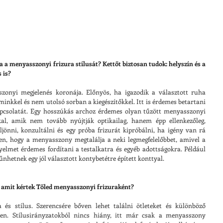
a menyasszonyi frizura stílusát? Kettőt biztosan tudok: helyszín és a 
 is?
onyi megjelenés koronája. Előnyös, ha igazodik a választott ruha 
minkkel és nem utolsó sorban a kiegészítőkkel. Itt is érdemes betartani 
apcsolatát. Egy hosszúkás archoz érdemes olyan tűzött menyasszonyi 
kal, amik nem tovább nyújtják optikailag, hanem épp ellenkezőleg, 
ljönni, konzultálni és egy próba frizurát kipróbálni, ha igény van rá 
en, hogy a menyasszony megtalálja a neki legmegfelelőbbet, amivel a 
gyelmet érdemes fordítani a testalkatra és egyéb adottságokra. Például 
hetnek egy jól választott kontybetétre épített konttyal.
a amit kértek Tőled menyasszonyi frizuraként?
és stílus. Szerencsére bőven lehet találni ötleteket és különböző 
ten. Stílusirányzatokból nincs hiány, itt már csak a menyasszony 