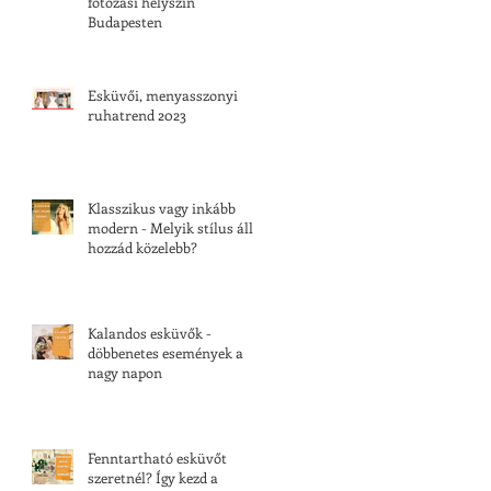
fotózási helyszín
Budapesten
Esküvői, menyasszonyi
ruhatrend 2023
Klasszikus vagy inkább
modern - Melyik stílus áll
hozzád közelebb?
Kalandos esküvők -
döbbenetes események a
nagy napon
Fenntartható esküvőt
szeretnél? Így kezd a