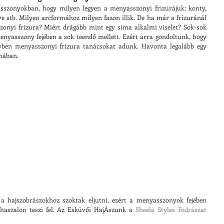
sszonyokban, hogy milyen legyen a menyasszonyi frizurájuk: konty, 
ve stb. Milyen arcformához milyen fazon illik. De ha már a frizuránál 
zonyi frizura? Miért drágább mint egy sima alkalmi viselet? Sok-sok 
enyasszony fejében a sok teendő mellett. Ezért arra gondoltunk, hogy 
lyben menyasszonyi frizura tanácsokat adunk. Havonta legalább egy 
émában.
a hajszobrászokhoz szoktak eljutni, ezért a menyasszonyok fejében 
haszalon teszi fel. Az Esküvői HajÁszunk a 
Sheela Styles Fodrászat