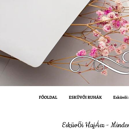
FŐOLDAL
ESKÜVŐI RUHÁK
Esküvői 
Esküvői HajÁsz - Minden