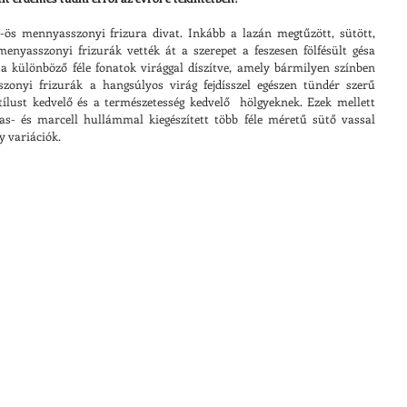
-ös mennyasszonyi frizura divat. Inkább a lazán megtűzött, sütött, 
enyasszonyi frizurák vették át a szerepet a feszesen fölfésült gésa 
a különböző féle fonatok virággal díszítve, amely bármilyen színben 
onyi frizurák a hangsúlyos virág fejdísszel egészen tündér szerű 
ílust kedvelő és a természetesség kedvelő  hölgyeknek. Ezek mellett 
vas- és marcell hullámmal kiegészített több féle méretű sütő vassal 
y variációk.