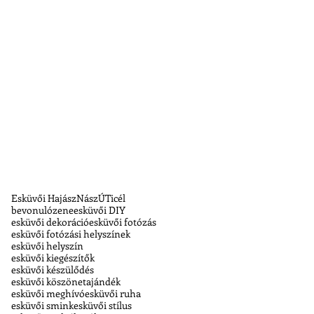
Esküvői Hajász
NászÚTicél
bevonulózene
esküvői DIY
esküvői dekoráció
esküvői fotózás
esküvői fotózási helyszínek
esküvői helyszín
esküvői kiegészítők
esküvői készülődés
esküvői köszönetajándék
esküvői meghívó
esküvői ruha
esküvői smink
esküvői stílus