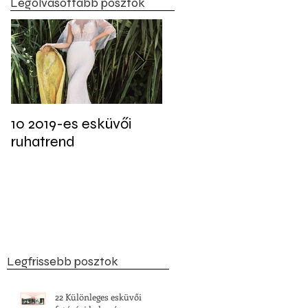
Legolvasottabb posztok
10 2019-es esküvői
Tudtad? Akár 22
ruhatrend
féleképpen is jelen
lehet a fekete szín az
esküvői dekorációban
Legfrissebb posztok
22 Különleges esküvői