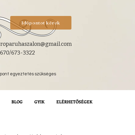
Időpontot kérek
roparuhaszalon@gmail.com
670/673-3322
őpont egyeztetés szükséges
BLOG
GYIK
ELÉRHETŐSÉGEK