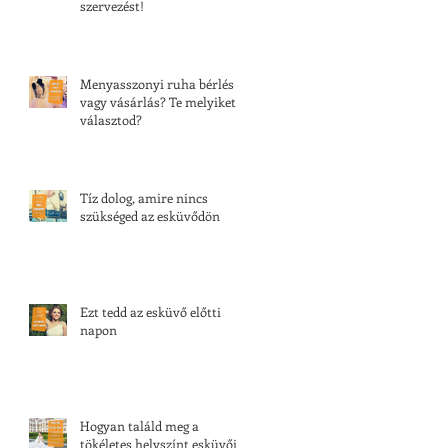
szervezést!
Menyasszonyi ruha bérlés
vagy vásárlás? Te melyiket
választod?
Tíz dolog, amire nincs
szükséged az esküvődön
Ezt tedd az esküvő előtti
napon
Hogyan találd meg a
tökéletes helyszínt esküvői