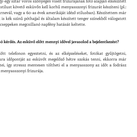
y-egy sztár vörös szőnyegen viselt frizurájának fotó alapján elkészített 
stílust követő esküvőn kell korhű menyasszonyi frizurát készíteni (pl.: 
arnevál, vagy a 60-as évek amerikáját idéző stílusban). Készítettem már 
s kék színű póthajjal és általam készített tenger színekből válogatott 
cseppeken megcsillanó napfény hatását keltette.
ó kérdés. Az esküvő előtt mennyi idővel javasolod a bejelentkezést?
t telefonon egyeztetni, és az elképzeléseket, fotókat gyűjtögetni, 
zura időpontját az esküvőt megelőző hétre szokás tenni, ekkorra már 
ei, így stressz mentesen töltheti el a menyasszony az időt a fodrász 
 menyasszonyi frizurája.