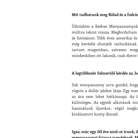
Mit tudhatunk meg Rólad és a fodrás
Üdvözlöm a Kedves Menyasszonyokat
múltra tekint vissza. Megfordultam
és fotózáson. Több éves amerikai é
még kevésbé elterjedt technikának
tartom magamban, szívesen megos
mindenkiben ott lakozik, csak életre k
A legtöbbször felmerülő kérdés az, 
Sok menyasszony arra gondol, hogy 
rögtön a dollár jeleket látja. Egy me
az ára sem lehet hétköznapi. Az il
különleges. Az egyedi alkotások mi
használunk ilyenkor, végül megkor
kiválasztott konty dísszel.
Igaz, már egy fél éve 2016-ot írunk
menyasszonyi frizura trendeknek. Mi