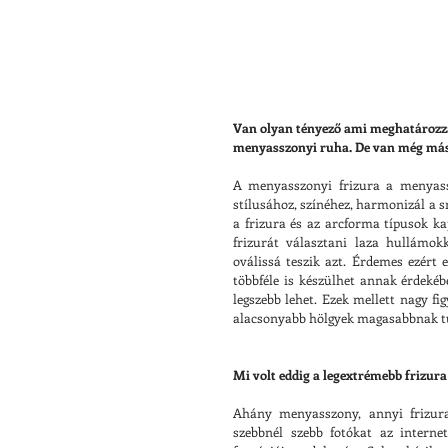
Van olyan tényező ami meghatározza 
menyasszonyi ruha. De van még más
A menyasszonyi frizura a menyassz
stílusához, színéhez, harmonizál a s
a frizura és az arcforma típusok k
frizurát választani laza hullámok
oválissá teszik azt. Érdemes ezért e
többféle is készülhet annak érdekéb
legszebb lehet. Ezek mellett nagy fi
alacsonyabb hölgyek magasabbnak tűn
Mi volt eddig a legextrémebb frizur
Ahány menyasszony, annyi frizura 
szebbnél szebb fotókat az interne