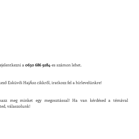
jelentkezni a 
0630 686 9284
-es számon lehet.
ző Esküvői HajÁsz cikkről, iratkozz fel a hírlevelünkre!
lmazz meg minket egy megosztással! Ha van kérdésed a témával 
ed, válaszolunk!