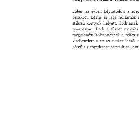
Ebben az évben folytatódott a 2015
berakott, loknis és laza hullámos m
stílusú kontyok helyett. Hódítanak 
pompázhat. Ezek a tűzött menyassz
megjelenést kölcsönöznek a nőies st
kiteljesedett a 20-as éveket idéző 
készült kiengedett és befésült és kont