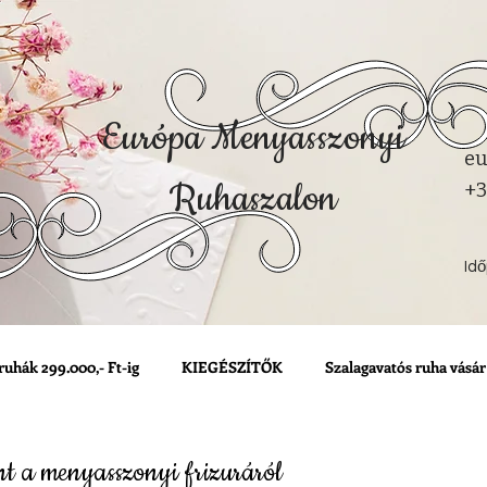
Európa Menyasszonyi
eu
Ruhaszalon
+3
Id
ruhák 299.000,- Ft-ig
KIEGÉSZÍTŐK
Szalagavatós ruha vásár
t a menyasszonyi frizuráról