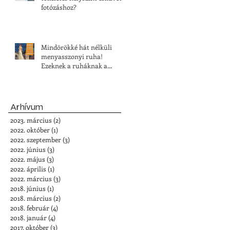
fotózáshoz?
Mindörökké hát nélküli
menyasszonyi ruha!
Ezeknek a ruháknak a
vonzereje felülmúlhatatlan
Arhívum
2023. március
(2)
2 bejegyzés
2022. október
(1)
1 bejegyzés
2022. szeptember
(3)
3 bejegyzés
2022. június
(3)
3 bejegyzés
2022. május
(3)
3 bejegyzés
2022. április
(1)
1 bejegyzés
2022. március
(3)
3 bejegyzés
2018. június
(1)
1 bejegyzés
2018. március
(2)
2 bejegyzés
2018. február
(4)
4 bejegyzés
2018. január
(4)
4 bejegyzés
2017. október
(3)
3 bejegyzés