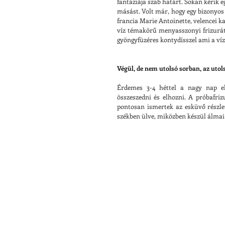
fantáziája szab határt. Sokan kérik eg
másást. Volt már, hogy egy bizonyos 
francia Marie Antoinette, velencei k
víz témakörű menyasszonyi frizurát i
gyöngyfüzéres kontydísszel ami a víz
Végül, de nem utolsó sorban, az utols
Érdemes 3-4 héttel a nagy nap előt
összeszedni és elhozni. A próbafri
pontosan ismertek az esküvő részlet
székben ülve, miközben készül álmai