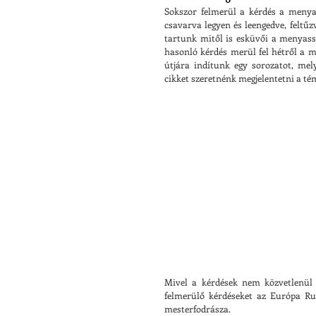
Sokszor felmerül a kérdés a menya
csavarva legyen és leengedve, feltűz
tartunk mitől is esküvői a menyass
hasonló kérdés merül fel hétről a m
útjára indítunk egy sorozatot, me
cikket szeretnénk megjelentetni a t
Mivel a kérdések nem közvetlenül 
felmerülő kérdéseket az Európa Ru
mesterfodrásza.