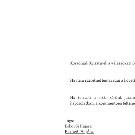
Köszönjük Krisztinek a válaszokat! Be
Ha nem szeretnél lemaradni a követke
Ha tetszett a cikk, kérünk juta
kapcsolatban, a kommentben feltehet
Tags:
Esküvői Hajász
Esküvői HajÁsz