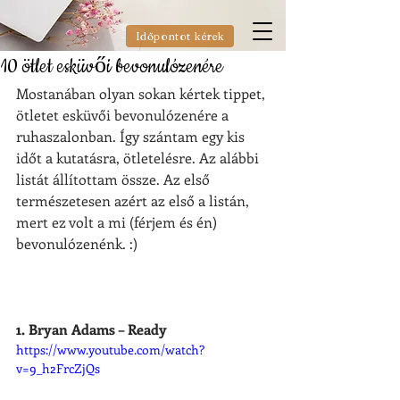
Időpontot kérek
10 ötlet esküvői bevonulózenére
Mostanában olyan sokan kértek tippet, 
ötletet esküvői bevonulózenére a 
ruhaszalonban. Így szántam egy kis 
időt a kutatásra, ötletelésre. Az alábbi 
listát állítottam össze. Az első 
természetesen azért az első a listán, 
mert ez volt a mi (férjem és én) 
bevonulózenénk. :)
1. Bryan Adams – Ready
https://www.youtube.com/watch?
v=9_h2FrcZjQs