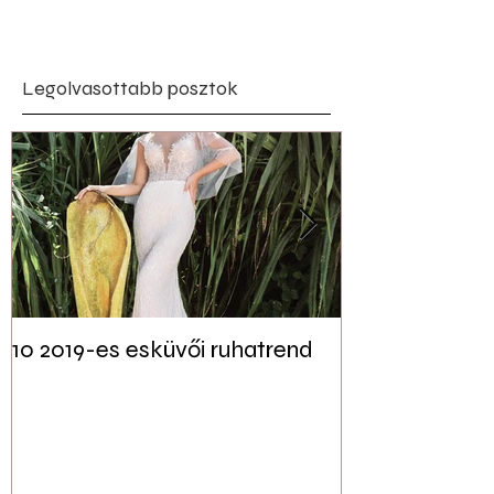
Legolvasottabb posztok
10 2019-es esküvői ruhatrend
Tudtad? Akár 
jelen lehet a f
esküvői dekor