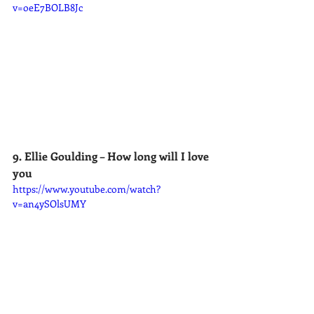
v=oeE7BOLB8Jc
9. Ellie Goulding – How long will I love 
you
https://www.youtube.com/watch?
v=an4ySOlsUMY