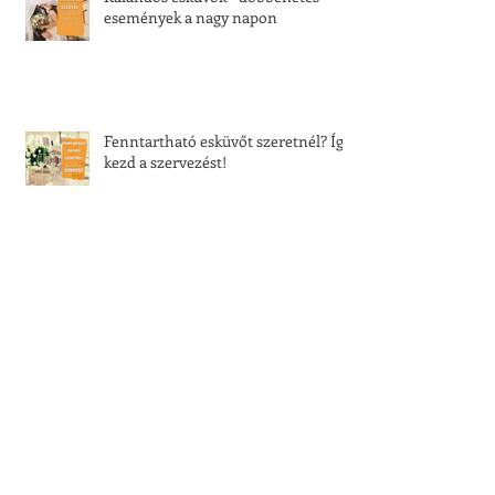
események a nagy napon
Fenntartható esküvőt szeretnél? Így
kezd a szervezést!
Menyasszonyi ruha bérlés vagy
vásárlás? Te melyiket választod?
Tíz dolog, amire nincs szükséged az
esküvődön