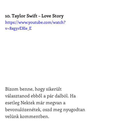
10. Taylor Swift – Love Story
https://www.youtube.com/watch?
v=8xg3vE8Ie_E
Bízom benne, hogy sikerült 
választanod ebből a pár dalból. Ha 
esetleg Nektek már megvan a 
bevonulózenétek, oszd meg nyugodtan 
velünk kommentben. 