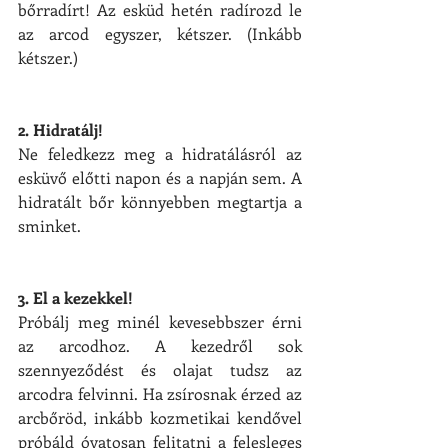
bőrradírt! Az esküd hetén radírozd le 
az arcod egyszer, kétszer. (Inkább 
kétszer.)
2. Hidratálj!
Ne feledkezz meg a hidratálásról az 
esküvő előtti napon és a napján sem. A 
hidratált bőr könnyebben megtartja a 
sminket.
3. El a kezekkel!
Próbálj meg minél kevesebbszer érni 
az arcodhoz. A kezedről sok 
szennyeződést és olajat tudsz az 
arcodra felvinni. Ha zsírosnak érzed az 
arcbőröd, inkább kozmetikai kendővel 
próbáld óvatosan felitatni a felesleges 