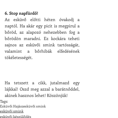
6. Stop napfürdő! 
Az esküvő előtti héten óvakodj a 
naptól. Ha akár egy picit is megpirul a 
bőröd, az alapozó nehezebben fog a 
bőrödön maradni. Ez kockára teheti 
sajnos az esküvői smink tartósságát, 
valamint a bőrhibák elfedésének 
tökéletességét.
Ha tetszett a cikk, jutalmazd egy 
lájkkal! Oszd meg azzal a barátnőddel, 
akinek hasznos lehet! Köszönjük!
Tags:
Esküvői Hajász
esküvői smink
esküvői smink
esküvői készülődés