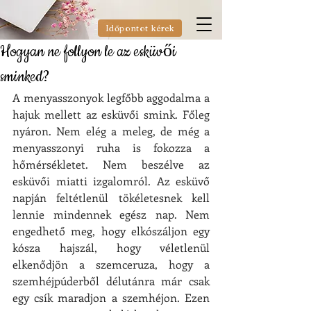
Időpontot kérek
Hogyan ne follyon le az esküvői
sminked?
A menyasszonyok legfőbb aggodalma a 
hajuk mellett az esküvői smink. Főleg 
nyáron. Nem elég a meleg, de még a 
menyasszonyi ruha is fokozza a 
hőmérsékletet. Nem beszélve az 
esküvői miatti izgalomról. Az esküvő 
napján feltétlenül tökéletesnek kell 
lennie mindennek egész nap. Nem 
engedhető meg, hogy elkószáljon egy 
kósza hajszál, hogy véletlenül 
elkenődjön a szemceruza, hogy a 
szemhéjpúderből délutánra már csak 
egy csík maradjon a szemhéjon. Ezen 