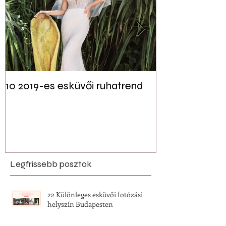
10 2019-es esküvői ruhatrend
Tudtad? Akár 
jelen lehet a f
esküvői dekor
Legfrissebb posztok
22 Különleges esküvői fotózási
helyszín Budapesten