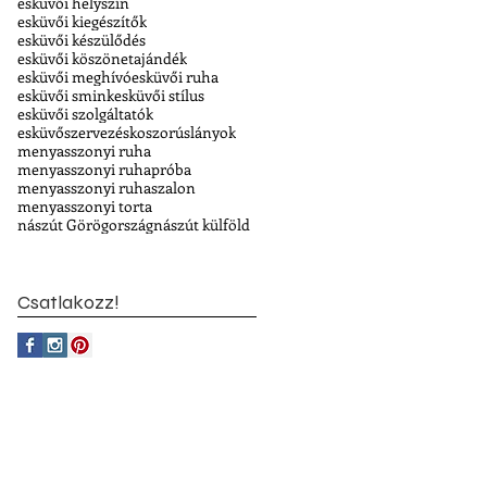
esküvői helyszín
esküvői kiegészítők
esküvői készülődés
esküvői köszönetajándék
esküvői meghívó
esküvői ruha
esküvői smink
esküvői stílus
esküvői szolgáltatók
esküvőszervezés
koszorúslányok
menyasszonyi ruha
menyasszonyi ruhapróba
menyasszonyi ruhaszalon
menyasszonyi torta
nászút Görögország
nászút külföld
Csatlakozz!