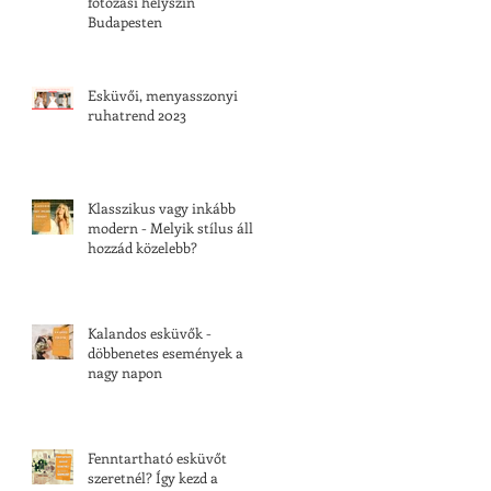
fotózási helyszín
Budapesten
Esküvői, menyasszonyi
ruhatrend 2023
Klasszikus vagy inkább
modern - Melyik stílus áll
hozzád közelebb?
Kalandos esküvők -
döbbenetes események a
nagy napon
Fenntartható esküvőt
szeretnél? Így kezd a