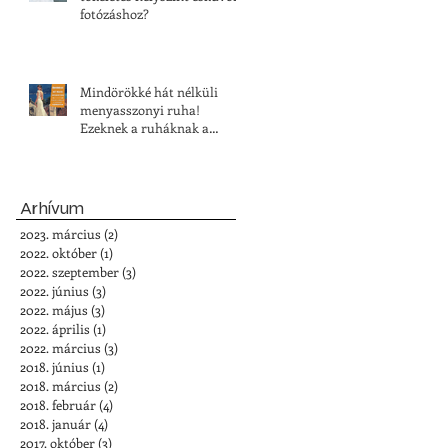
fotózáshoz?
Mindörökké hát nélküli
menyasszonyi ruha!
Ezeknek a ruháknak a
vonzereje felülmúlhatatlan
Arhívum
2023. március
(2)
2 bejegyzés
2022. október
(1)
1 bejegyzés
2022. szeptember
(3)
3 bejegyzés
2022. június
(3)
3 bejegyzés
2022. május
(3)
3 bejegyzés
2022. április
(1)
1 bejegyzés
2022. március
(3)
3 bejegyzés
2018. június
(1)
1 bejegyzés
2018. március
(2)
2 bejegyzés
2018. február
(4)
4 bejegyzés
2018. január
(4)
4 bejegyzés
2017. október
(3)
3 bejegyzés