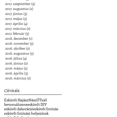
2017. szeptember
(3)
3 bejegyzés
2017. augusztus
(2)
2 bejegyzés
2017. június
(3)
3 bejegyzés
2017. május
(5)
5 bejegyzés
2017. április
(4)
4 bejegyzés
2017. március
(2)
2 bejegyzés
2017. február
(3)
3 bejegyzés
2016. december
(1)
1 bejegyzés
2016. november
(3)
3 bejegyzés
2016. október
(2)
2 bejegyzés
2016. augusztus
(5)
5 bejegyzés
2016. július
(4)
4 bejegyzés
2016. június
(2)
2 bejegyzés
2016. május
(5)
5 bejegyzés
2016. április
(3)
3 bejegyzés
2016. március
(2)
2 bejegyzés
Címkék
Esküvői Hajász
NászÚTicél
bevonulózene
esküvői DIY
esküvői dekoráció
esküvői fotózás
esküvői fotózási helyszínek