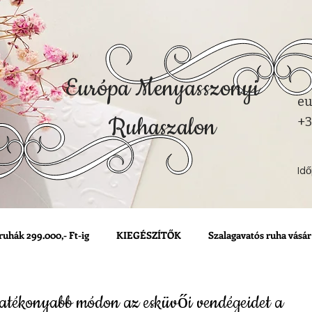
Európa Menyasszonyi
eu
Ruhaszalon
+3
Id
ruhák 299.000,- Ft-ig
KIEGÉSZÍTŐK
Szalagavatós ruha vásár
atékonyabb módon az esküvői vendégeidet a