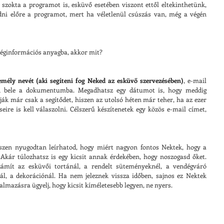
szokta a programot is, esküvő esetében viszont ettől eltekinthetünk, 
ni előre a programot, mert ha véletlenül csúszás van, még a végén 
éginformációs anyagba, akkor mit?
emély nevét (aki segíteni fog Neked az esküvő szervezésében)
, e-mail 
írd bele a dokumentumba. Megadhatsz egy dátumot is, hogy meddig 
ják már csak a segítődet, hiszen az utolsó héten már teher, ha az ezer 
ire is kell válaszolni. Célszerű készítenetek egy közös e-mail címet, 
észen nyugodtan leírhatod, hogy miért nagyon fontos Nektek, hogy a 
Akár túlozhatsz is egy kicsit annak érdekében, hogy noszogasd őket. 
ámít az esküvői tortánál, a rendelt süteményeknél, a vendégváró 
nál, a dekorációnál. Ha nem jeleznek vissza időben, sajnos ez Nektek 
almazásra ügyelj, hogy kicsit kíméletesebb legyen, ne nyers.