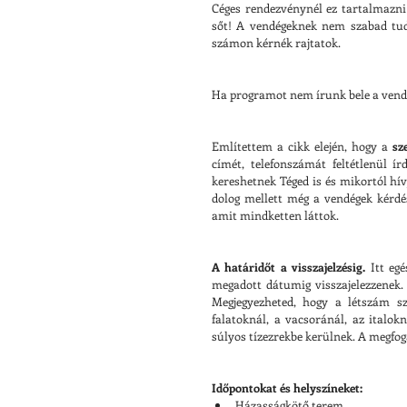
Céges rendezvénynél ez tartalmazni 
sőt! A vendégeknek nem szabad tud
számon kérnék rajtatok.
Ha programot nem írunk bele a vend
Említettem a cikk elején, hogy a 
sz
címét, telefonszámát feltétlenül 
kereshetnek Téged is és mikortól hív
dolog mellett még a vendégek kérdése
amit mindketten láttok.
A határidőt a visszajelzésig.
 Itt eg
megadott dátumig visszajelezzenek. 
Megjegyezheted, hogy a létszám sz
falatoknál, a vacsoránál, az italok
súlyos tízezrekbe kerülnek. A megfog
Időpontokat és helyszíneket:
Házasságkötő terem  