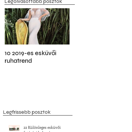
Legolvasottabb posztok
10 2019-es esküvői
Tudtad? Akár 22
ruhatrend
féleképpen is jelen
lehet a fekete szín az
esküvői dekorációban
Legfrissebb posztok
22 Különleges esküvői