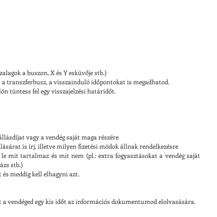
zalagok a buszon, X és Y esküvője stb.)  
ll a transzferbusz, a visszainduló időpontokat is megadhatod.  
ön tüntess fel egy visszajelzési határidőt. 
zállásdíjat vagy a vendég saját maga részére  
lásárat is írj, illetve milyen fizetési módok állnak rendelkezésre  
rd le mit tartalmaz és mit nem (pl.: extra fogyasztásokat a vendég saját 
zs stb.)  
t és meddig kell elhagyni azt. 
 a vendéged egy kis időt az információs dokumentumod elolvasására.