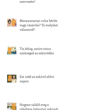
szervezést!
Menyasszonyi ruha bérlés
vagy vásárlás? Te melyiket
választod?
Tíz dolog, amire nincs
szükséged az esküvődön
Ezt tedd az esküvő előtti
napon
Hogyan találd meg a
tökéletes helyszínt esküvői