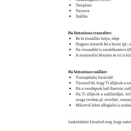
Templom  
Vacsora  
Szállás 
Ha biztosítasz transzfert:
Be és kiszállás helye, ideje  
Hogyan ismerik fel a buszt (pl.: s
Ha visszafelé is rendelkezésre á
A maximális létszám és itt is kül
Ha biztosítasz szállást:
Visszajelzési határidő  
Tüntesd fel, hogy Ti álljátok a s
Ha a vendégnek kell fizetnie, szál
Ha Ti álljátok a szállásdíjat, í
maga rendezi pl. minibár, masszá
Mikortól lehet elfoglalni a szobá
Lezárásként köszönd meg, hogy szánt