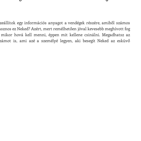
eállítok egy információs anyagot a vendégek részére, amiből számos 
asznos ez Neked? Azért, mert remélhetően jóval kevesebb meghívott fog 
 mikor hová kell menni, éppen mit kellene csinálni. Megadhatsz az 
zámot is, ami azé a személyé legyen, aki besegít Neked az esküvő 