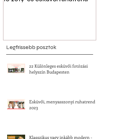
jelen lehet a f
esküvői dekor
Legfrissebb posztok
22 Különleges esküvői fotózási
helyszín Budapesten
Esküvői, menyasszonyi ruhatrend
2023
Klasszikus vagy inkább modern -