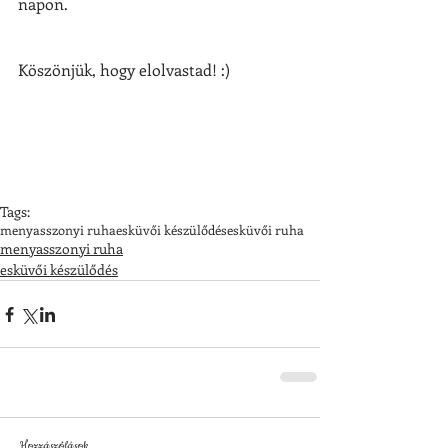
napon.
Köszönjük, hogy elolvastad! :)
Tags:
menyasszonyi ruha
esküvői készülődés
esküvői ruha
menyasszonyi ruha
esküvői készülődés
Hozzászólások