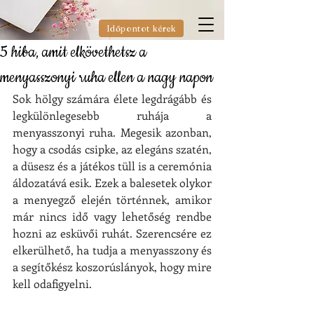
Időpontot kérek
5 hiba, amit elkövethetsz a
menyasszonyi ruha ellen a nagy napon
Sok hölgy számára élete legdrágább és 
legkülönlegesebb ruhája a 
menyasszonyi ruha. Megesik azonban, 
hogy a csodás csipke, az elegáns szatén, 
a düsesz és a játékos tüll is a ceremónia 
áldozatává esik. Ezek a balesetek olykor 
a menyegző elején történnek, amikor 
már nincs idő vagy lehetőség rendbe 
hozni az esküvői ruhát. Szerencsére ez 
elkerülhető, ha tudja a menyasszony és 
a segítőkész koszorúslányok, hogy mire 
kell odafigyelni.