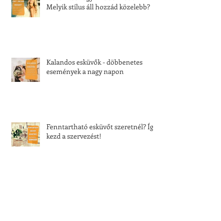
Melyik stílus áll hozzád közelebb?
Kalandos esküvők - döbbenetes
események a nagy napon
Fenntartható esküvőt szeretnél? Így
kezd a szervezést!
Menyasszonyi ruha bérlés vagy
vásárlás? Te melyiket választod?