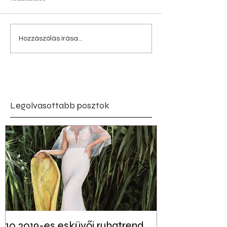
Hozzászólás írása...
Legolvasottabb posztok
10 2019-es esküvői ruhatrend
Tudtad? Akár 