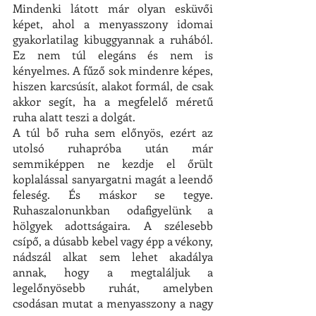
Mindenki látott már olyan esküvői 
képet, ahol a menyasszony idomai 
gyakorlatilag kibuggyannak a ruhából. 
Ez nem túl elegáns és nem is 
kényelmes. A fűző sok mindenre képes, 
hiszen karcsúsít, alakot formál, de csak 
akkor segít, ha a megfelelő méretű 
ruha alatt teszi a dolgát.
A túl bő ruha sem előnyös, ezért az 
utolsó ruhapróba után már 
semmiképpen ne kezdje el őrült 
koplalással sanyargatni magát a leendő 
feleség. És máskor se tegye. 
Ruhaszalonunkban odafigyelünk a 
hölgyek adottságaira. A szélesebb 
csípő, a dúsabb kebel vagy épp a vékony, 
nádszál alkat sem lehet akadálya 
annak, hogy a megtaláljuk a 
legelőnyösebb ruhát, amelyben 
csodásan mutat a menyasszony a nagy 