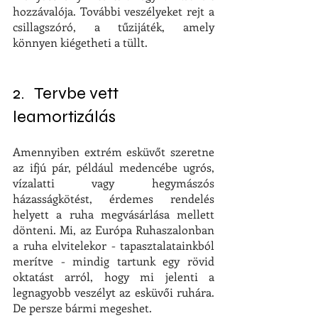
hozzávalója. További veszélyeket rejt a 
csillagszóró, a tűzijáték, amely 
könnyen kiégetheti a tüllt.
2.   Tervbe vett 
leamortizálás
Amennyiben extrém esküvőt szeretne 
az ifjú pár, például medencébe ugrós, 
vízalatti vagy hegymászós 
házasságkötést, érdemes rendelés 
helyett a ruha megvásárlása mellett 
dönteni. Mi, az Európa Ruhaszalonban 
a ruha elvitelekor - tapasztalatainkból 
merítve - mindig tartunk egy rövid 
oktatást arról, hogy mi jelenti a 
legnagyobb veszélyt az esküvői ruhára. 
De persze bármi megeshet.