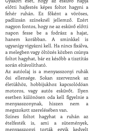
Gyakori eset, hogy az esküvő napja 
előtti hajfestés képes foltot hagyni a 
fehér ruhán. Ez főként a vöröses, 
padlizsán színeknél jellemző. Ezért 
nagyon fontos, hogy ne az esküvő előtti 
napon fesse be a fodrász a hajat, 
hanem korábban. A sminkkel is 
ugyanígy vigyázni kell. Ha nincs fixálva, 
a melegben vagy öltözés közben csúnya 
foltot hagyhat, 
bár ez később a tisztítás 
során eltávolítható.
Az autóolaj is a menyasszonyi ruhák 
ősi ellensége. Sokan szerveznek az 
életükhöz, hobbijukhoz kapcsolódóan 
motoros, vagy autós esküvőt. Ilyen 
esetben különösen oda kell figyelnie a 
menyasszonynak, hiszen nem a 
megszokott szerelésében van.  
Színes foltot hagyhat a ruhán az 
ételfesték is, ami a sütemények, 
menyasszonyi torták egyik kedvelt 