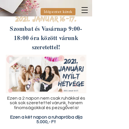
Időpontot kérek
2021. JanuAr 16-17.
Szombat és Vasárnap 9:00-
18:00 óra között várunk
szeretettel!
Ezen a 2 napon nem csak ruhákkal és
sok sok szeretettel várunk, hanem
finomságokkal és pezsgővel is!
Ezen a két napon a ruhapróba díja
5.000,- Ft