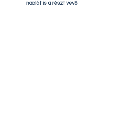
naplót is a részt vevő
menyasszonyok között
Úgy döntöttél végül, hogy eljössz
a Januári Nyílt hétvégénkre?
Foglalj időpontot ruhapróbára!
A fentieken kívül természetesen
csodaszép ruhákkal is várunk! :)