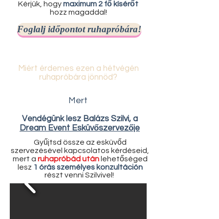
Kérjük, hogy
maximum 2 fő kísérőt
hozz magaddal!
Foglalj időpontot ruhapróbára!
Miért érdemes ezen a hétvégén
ruhapróbára jönnöd?
Mert
Vendégünk lesz Balázs Szilvi, a
Dream Event Esküvőszervezője
Gyűjtsd össze az esküvőd
szervezésével kapcsolatos kérdéseid,
mert a
ruhapróbád után
lehetőséged
lesz
1 órás személyes konzultáción
részt venni Szilvivel!