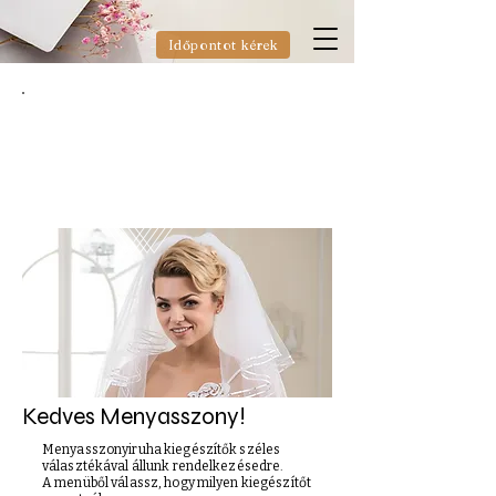
Időpontot kérek
Menyasszonyiruha
kiegészítők
Kedves Menyasszony!
Menyasszonyiruha kiegészítők széles
választékával állunk rendelkezésedre.
A menüből válassz, hogy milyen kiegészítőt