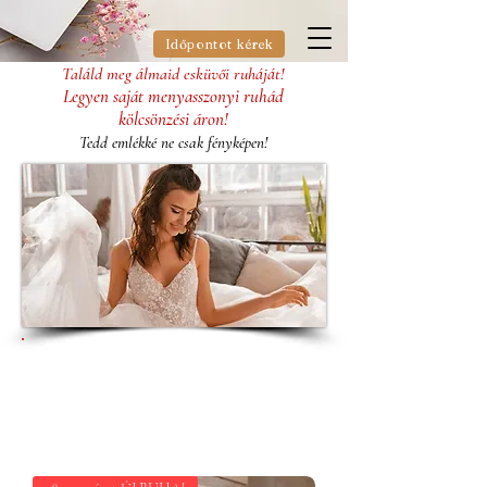
Időpontot kérek
Találd meg álmaid esküvői ruháját!
Legyen saját menyasszonyi ruhád
kölcsönzési áron!
Tedd emlékké ne csak fényképen!
A feltüntetett árak ELADÁSI ÁRAK!
A vételár csak a menyasszonyi ruha árát
tartalmazza!