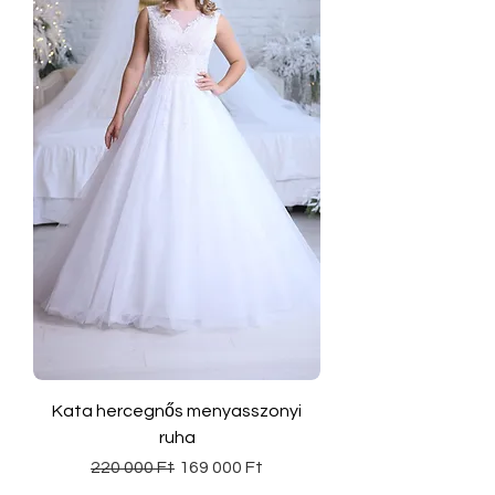
Kata hercegnős menyasszonyi
ruha
Szokásos ár
Akciós ár
220 000 Ft
169 000 Ft