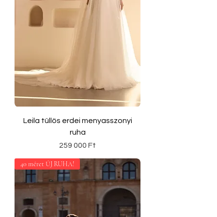
Leila tüllös erdei menyasszonyi
ruha
Ár
259 000 Ft
40 méret ÚJ RUHA!