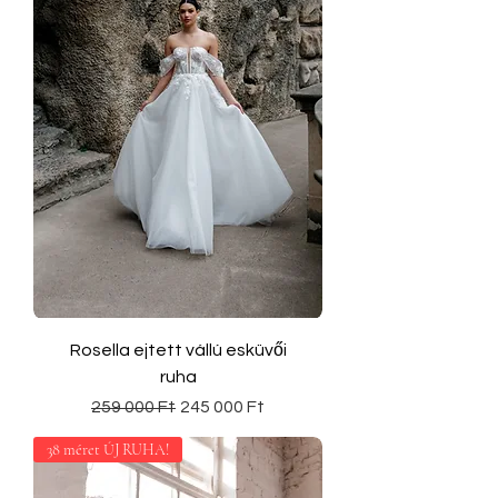
Rosella ejtett vállú esküvői
ruha
Szokásos ár
Akciós ár
259 000 Ft
245 000 Ft
38 méret ÚJ RUHA!