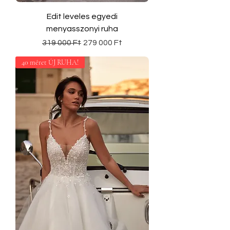
Edit leveles egyedi
menyasszonyi ruha
Szokásos ár
Akciós ár
319 000 Ft
279 000 Ft
40 méret ÚJ RUHA!