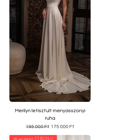
Merilyn letisztult menyasszonyi
ruha
Szokásos ár
Akciós ár
195 000 Ft
175 000 Ft
38-40 méret ÚJ RUHA!