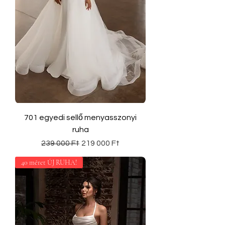
701 egyedi sellő menyasszonyi
ruha
Szokásos ár
Akciós ár
239 000 Ft
219 000 Ft
40 méret ÚJ RUHA!