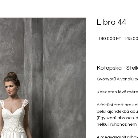
Libra 44
Szoká
 190 000 Ft 
145 00
ár
Kotapska - Stell
Gyönyörű A vonalú p
Készleten lévő mére
A feltüntetett árak e
belül ajándékba adu
(Egyszerű abroncs já
nélküli ruhához nem 
A megvásárolt ruhák 