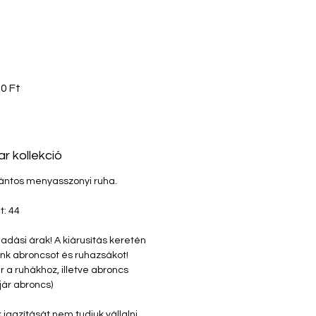
sos
Akciós
0 Ft
ár
ar kollekció
ántos menyasszonyi ruha.
t: 44
ladási árak! A kiárusítás keretén
nk abroncsot és ruhazsákot!
r a ruhákhoz, illetve abroncs
jár abroncs)
igazítását nem tudjuk vállalni.