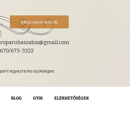
Időpontot kérek
roparuhaszalon@gmail.com
670/673-3322
őpont egyeztetés szükséges
BLOG
GYIK
ELÉRHETŐSÉGEK