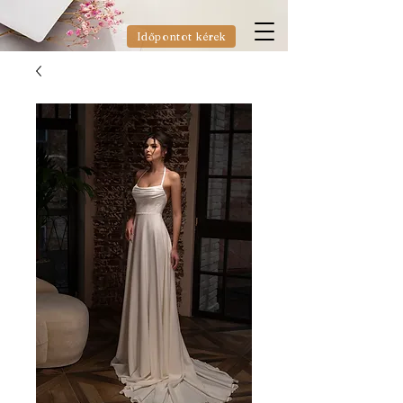
Időpontot kérek