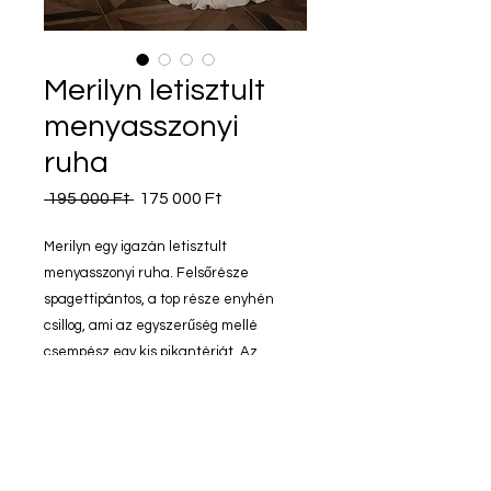
Merilyn letisztult
menyasszonyi
ruha
Szokásos
Akciós
 195 000 Ft 
175 000 Ft
ár
ár
Merilyn egy igazán letisztult
menyasszonyi ruha. Felsőrésze
spagettipántos, a top része enyhén
csillog, ami az egyszerűség mellé
csempész egy kis pikantériát. Az
egyszerű, letisztult eleganciát kedvelő
menyasszonyoknál befutó darab!
Merilyn letisztult menyasszonyi