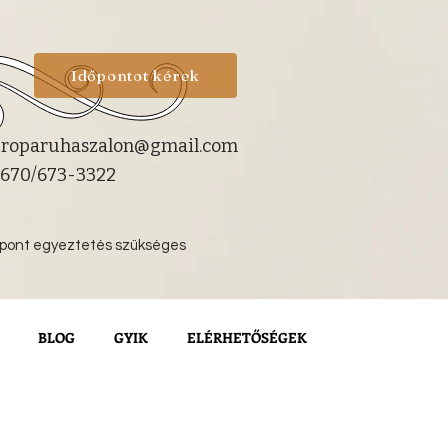
Időpontot kérek
roparuhaszalon@gmail.com
670/673-3322
őpont egyeztetés szükséges
BLOG
GYIK
ELÉRHETŐSÉGEK