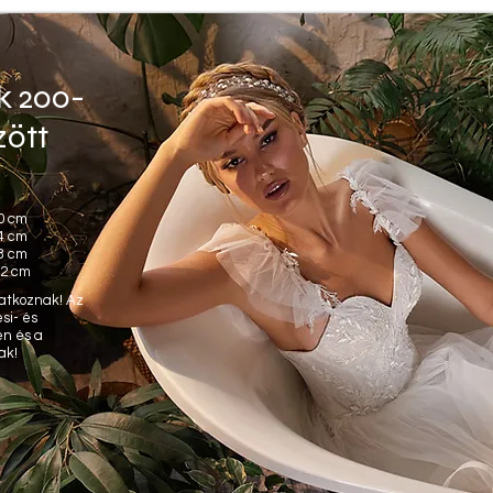
k 200-
zött
0 cm
4 cm
8 cm
82 cm
natkoznak! Az
si- és
en és a
ak!