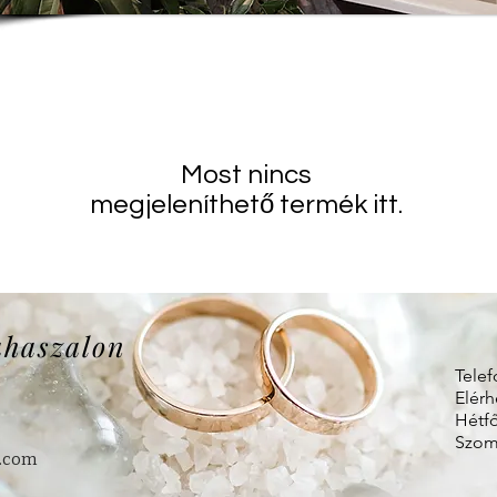
Most nincs
megjeleníthető termék itt.
uhaszalon
Telef
Elérh
Hétfő
Szomb
.com