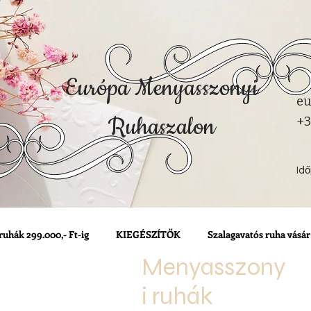
Európa Menyasszonyi
eu
Ruhaszalon
+3
Id
ruhák 299.000,- Ft-ig
KIEGÉSZÍTŐK
Szalagavatós ruha vásár
Menyasszony
i ruhák