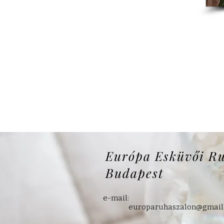
Európa Esküvői R
Budapest
e-mail:
europaruhaszalon@gmail