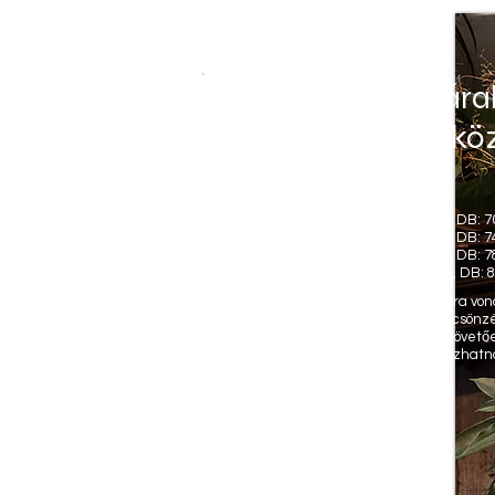
Kölcsönzési ára
300.000 Ft kö
Méretek
38-as méret: MB: 88 cm, DB: 7
40-es méret: MB: 92 cm, DB: 7
42-es méret: MB: 96 cm, DB: 7
44-es méret: MB: 100 cm, DB: 
Az árak a készleten lévő ruhákra vo
új, rendelésre érkező ruhák kölcsönzé
vételára a deviza mozgásokat követő
fennálló események miatt változhatn