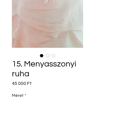
15. Menyasszonyi
ruha
Ár
45 000 Ft
Méret
*