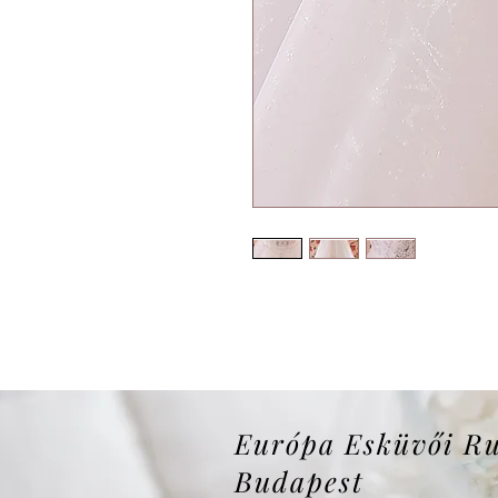
Európa Esküvői R
Budapest