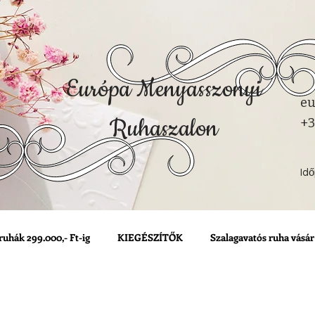
Európa Menyasszonyi
eu
Ruhaszalon
+3
Id
ruhák 299.000,- Ft-ig
KIEGÉSZÍTŐK
Szalagavatós ruha vásár