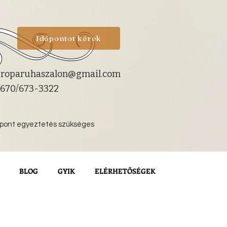
Időpontot kérek
roparuhaszalon@gmail.com
670/673-3322
őpont egyeztetés szükséges
BLOG
GYIK
ELÉRHETŐSÉGEK