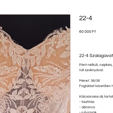
22-4
Ár
60 000 Ft
22-4 Szalagavat
Pánt nélküli, csipkés,
tüll szoknyával.
Méret: 36/38
Foglalást követően 
Kölcsönzési díj tart
- tisztítás
- abroncs
- ruhazsák