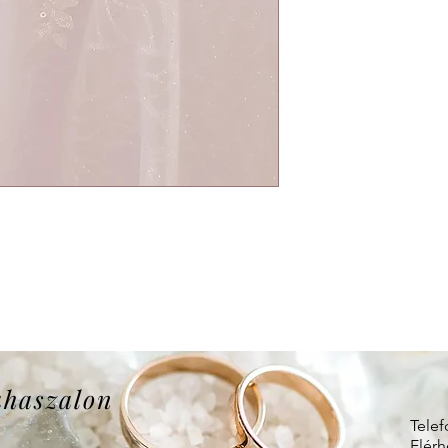
uhaszalon
Telef
Elérh