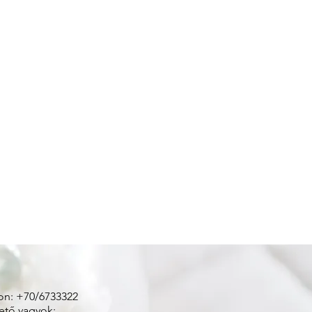
on: +70/6733322
ető vagyok: