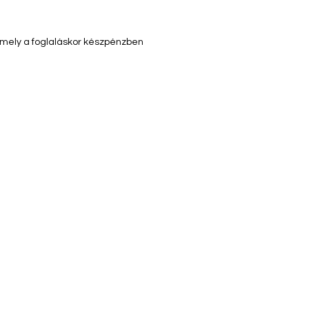
t, mely a foglaláskor készpénzben