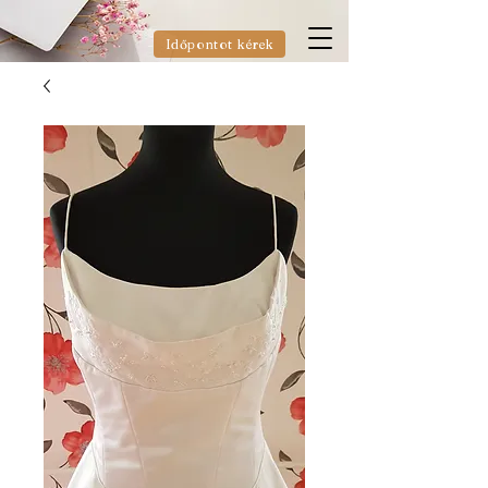
Időpontot kérek