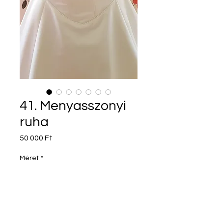
41. Menyasszonyi
ruha
Ár
50 000 Ft
Méret
*