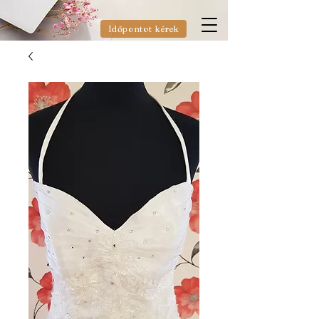
Időpontot kérek