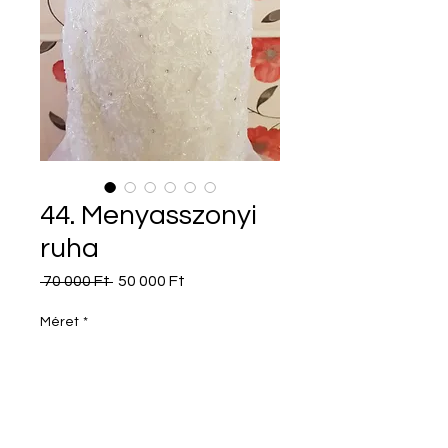
44. Menyasszonyi
ruha
Szokásos
Akciós
 70 000 Ft 
50 000 Ft
ár
ár
Méret
*