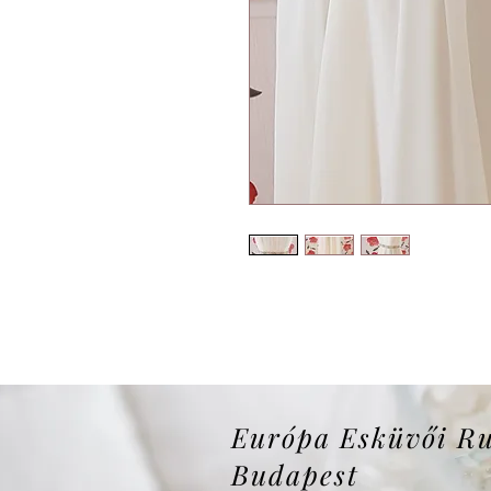
Európa Esküvői R
Budapest