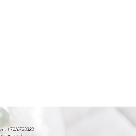
on: +70/6733322
ető vagyok: