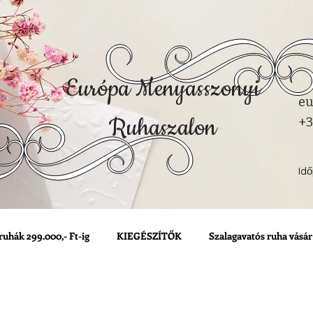
Európa Menyasszonyi
eu
Ruhaszalon
+3
Id
ruhák 299.000,- Ft-ig
KIEGÉSZÍTŐK
Szalagavatós ruha vásár