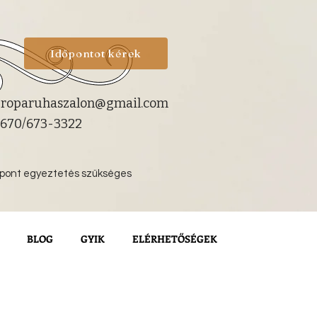
Időpontot kérek
roparuhaszalon@gmail.com
670/673-3322
őpont egyeztetés szükséges
BLOG
GYIK
ELÉRHETŐSÉGEK