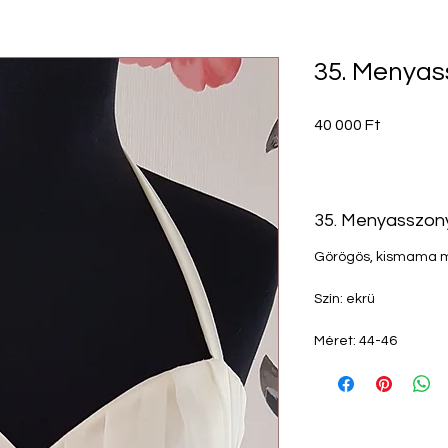
35. Menyas
Ár
40 000 Ft
35. Menyasszony
Görögös, kismama m
Szín: ekrü
Méret: 44-46