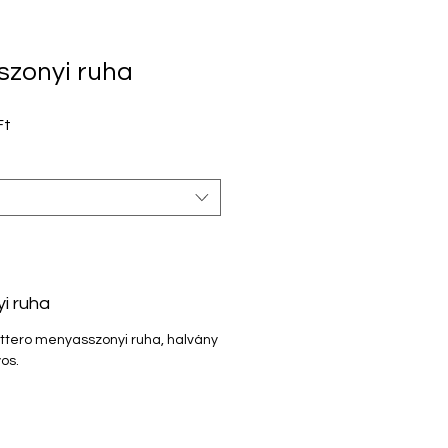
szonyi ruha
os
Akciós
Ft
ár
i ruha
tero menyasszonyi ruha, halvány
yos.