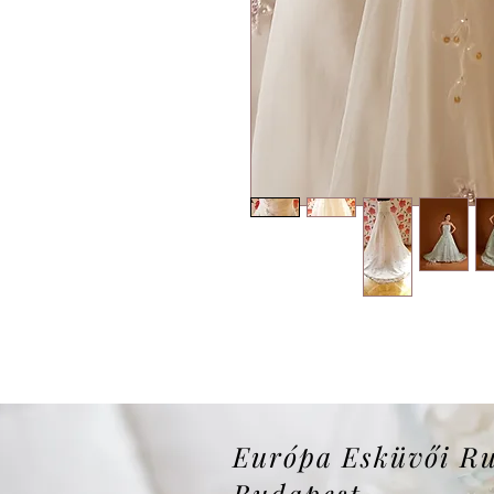
Európa Esküvői R
Budapest