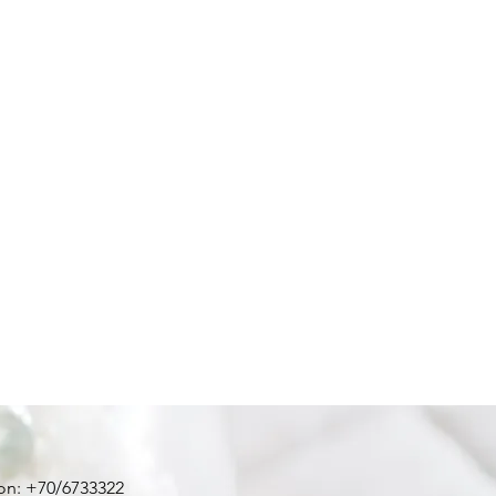
on: +70/6733322