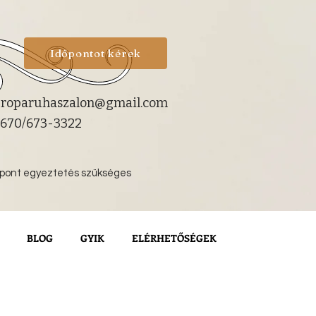
Időpontot kérek
roparuhaszalon@gmail.com
670/673-3322
őpont egyeztetés szükséges
BLOG
GYIK
ELÉRHETŐSÉGEK