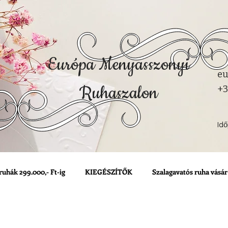
Európa Menyasszonyi
eu
Ruhaszalon
+3
Id
ruhák 299.000,- Ft-ig
KIEGÉSZÍTŐK
Szalagavatós ruha vásár