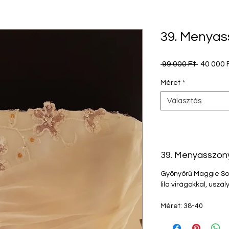
39. Menyas
Szokás
 99 000 Ft 
40 000 
ár
Méret
*
Választás
39. Menyasszony
Gyönyörű Maggie Sot
lila virágokkal, uszál
Méret: 38-40