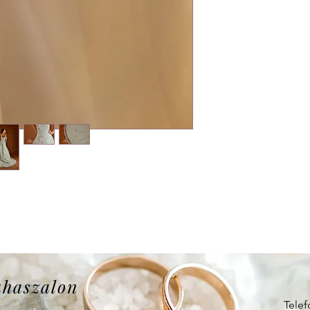
uhaszalon
Telef