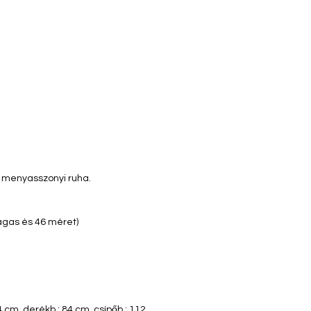
s menyasszonyi ruha.
agas és 46 méret)
4 cm, derékb.: 84 cm, csípőb.: 112