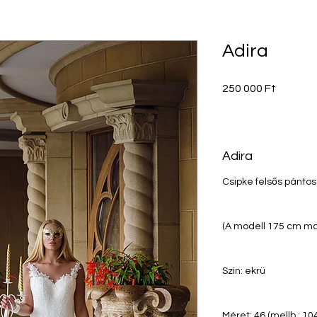
Adira
Ár
250 000 Ft
Adira
Csipke felsős pánto
(A modell 175 cm m
Szín: ekrü
Méret: 46 (mellb.: 10