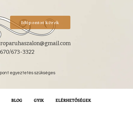
Időpontot kérek
roparuhaszalon@gmail.com
670/673-3322
őpont egyeztetés szükséges
BLOG
GYIK
ELÉRHETŐSÉGEK