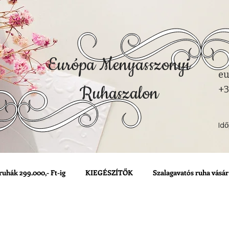
Európa Menyasszonyi
eu
Ruhaszalon
+3
Id
ruhák 299.000,- Ft-ig
KIEGÉSZÍTŐK
Szalagavatós ruha vásár