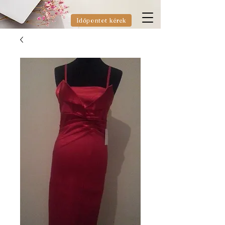
Időpontot kérek