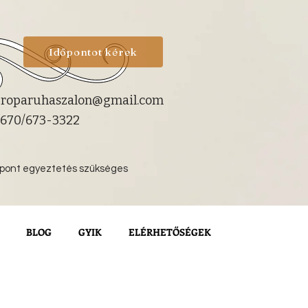
Időpontot kérek
roparuhaszalon@gmail.com
670/673-3322
őpont egyeztetés szükséges
BLOG
GYIK
ELÉRHETŐSÉGEK