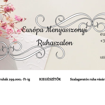
Európa Menyasszonyi
eu
Ruhaszalon
+3
Id
ruhák 299.000,- Ft-ig
KIEGÉSZÍTŐK
Szalagavatós ruha vásár