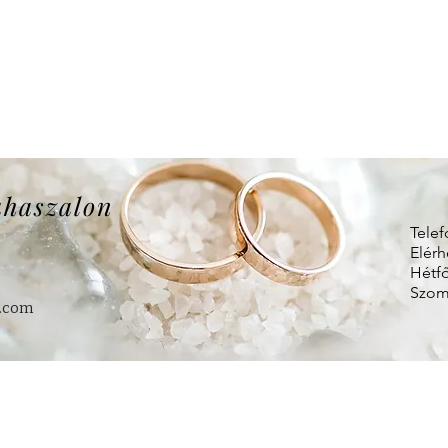
uhaszalon
Telef
Elérh
Hétfő
Szomb
.com