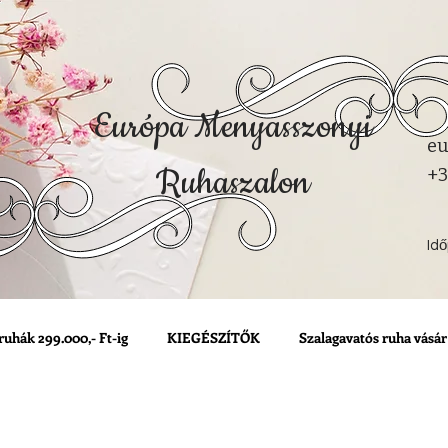
Európa Menyasszonyi
eu
Ruhaszalon
+3
Id
ruhák 299.000,- Ft-ig
KIEGÉSZÍTŐK
Szalagavatós ruha vásár