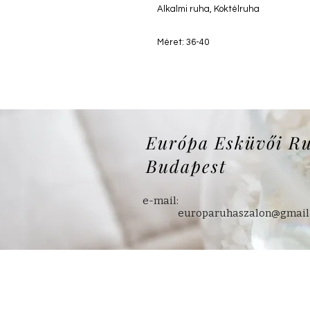
Alkalmi ruha, Koktélruha
Méret: 36-40
Európa Esküvői R
Budapest
e-mail:
europaruhaszalon@gmail