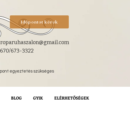
Időpontot kérek
roparuhaszalon@gmail.com
670/673-3322
őpont egyeztetés szükséges
BLOG
GYIK
ELÉRHETŐSÉGEK