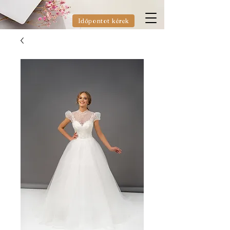
Időpontot kérek