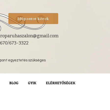
Időpontot kérek
roparuhaszalon@gmail.com
670/673-3322
őpont egyeztetés szükséges
BLOG
GYIK
ELÉRHETŐSÉGEK