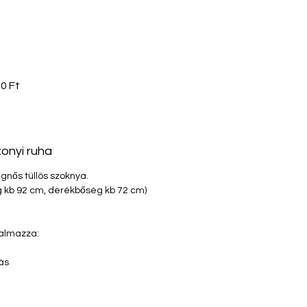
sos
Akciós
0 Ft
ár
onyi ruha
egnős tüllös szoknya.
g kb 92 cm, derékbőség kb 72 cm)
talmazza:
tás