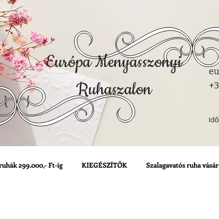
Európa Menyasszonyi
eu
Ruhaszalon
+3
Id
ruhák 299.000,- Ft-ig
KIEGÉSZÍTŐK
Szalagavatós ruha vásár