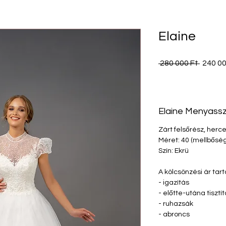
Elaine
Szoká
 280 000 Ft 
240 00
ár
Elaine Menyassz
Zárt felsőrész, herc
Méret: 40 (mellbősé
Szín: Ekrü
A kölcsönzési ár tar
- igazítás
- előtte-utána tisztí
- ruhazsák
- abroncs