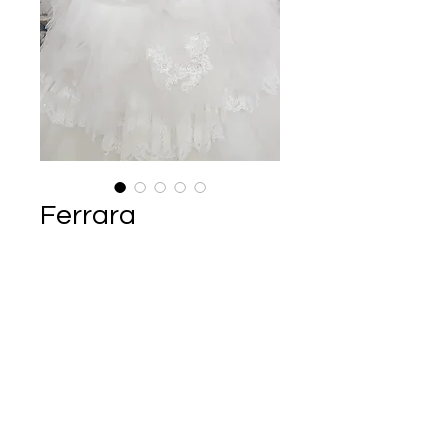
Ferrara
Ár
165 000 Ft
Diane Legrand menyasszonyi
ruha
Pánt nélküli, csipkés, fodros sellő
menyasszonyi ruha.
Szín: Ekrü
Európa Esküvői Ruhaszalon
Telefon: +70/6733322
Elérhető vagyok: