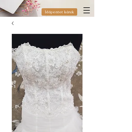
Időpontot kérek