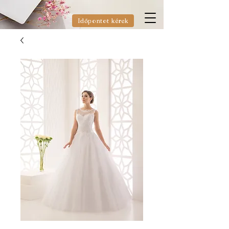
Időpontot kérek