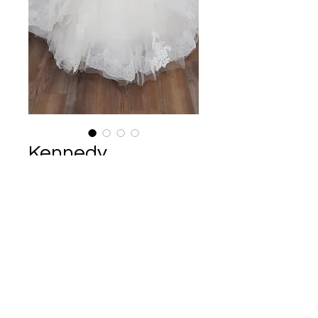
Kennedy
Ár
135 000 Ft
Enzoani menyasszonyi ruha
Pánt nélküli, sellő, csipkével díszített
menyasszonyi ruha.
Európa Esküvői Ruhaszalon
Telefon: +70/6733322
Budapest
Elérhető vagyok:
Hétfőtől péntekig
10.00 - 18.00
e-mail:
óráig.