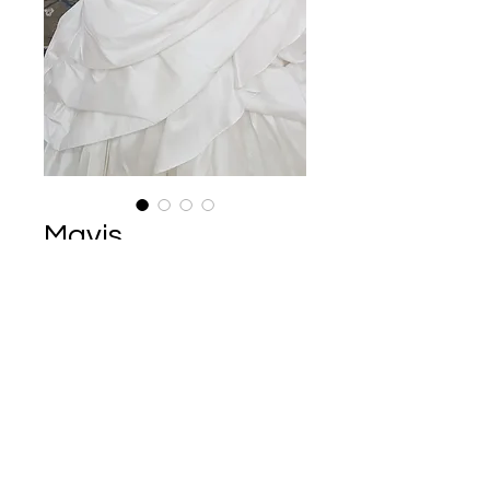
Mavis
Ár
145 000 Ft
Mavis menyasszonyi ruha
Egyenes tetejű, taft anyagú sellő
menyasszonyi ruha.
Európa Esküvői Ruhaszalon
Telefon: +70/6733322
Budapest
Elérhető vagyok:
Hétfőtől péntekig
10.00 - 18.00
e-mail:
óráig.