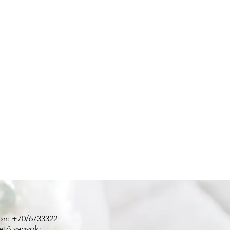
on: +70/6733322
ető vagyok: