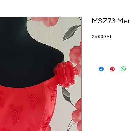
MSZ73 Men
Ár
25 000 Ft