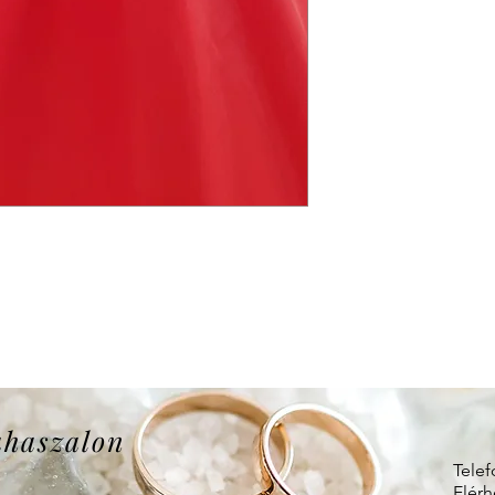
uhaszalon
Telef
Elérh