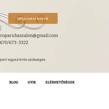
Időpontot kérek
roparuhaszalon@gmail.com
670/673-3322
őpont egyeztetés szükséges
BLOG
GYIK
ELÉRHETŐSÉGEK