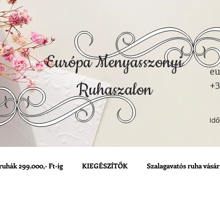
Európa Menyasszonyi
eu
Ruhaszalon
+3
Id
ruhák 299.000,- Ft-ig
KIEGÉSZÍTŐK
Szalagavatós ruha vásár