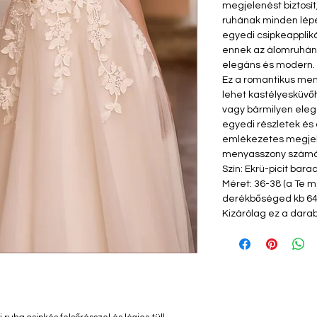
megjelenést biztosí
ruhának minden lépés
egyedi csipkeapplik
ennek az álomruhán
elegáns és modern.
Ez a romantikus men
lehet kastélyesküvő
vagy bármilyen eleg
egyedi részletek és
emlékezetes megjele
menyasszony számá
Szín: Ekrü-picit bara
Méret: 36-38 (a Te 
derékbőséged kb 64
Kizárólag ez a darab