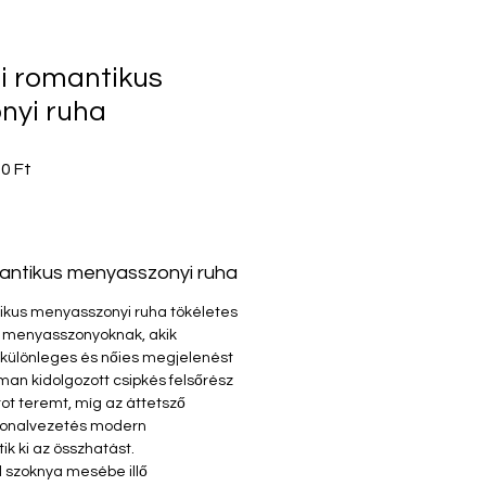
i romantikus
nyi ruha
sos
Akciós
0 Ft
ár
antikus menyasszonyi ruha
ikus menyasszonyi ruha tökéletes
a menyasszonyoknak, akik
különleges és nőies megjelenést
man kidolgozott csipkés felsőrész
ot teremt, míg az áttetsző
 vonalvezetés modern
ik ki az összhatást.
ll szoknya mesébe illő