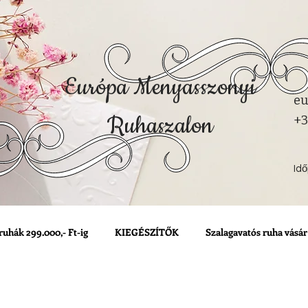
Európa Menyasszonyi
eu
Ruhaszalon
+3
Id
ruhák 299.000,- Ft-ig
KIEGÉSZÍTŐK
Szalagavatós ruha vásár