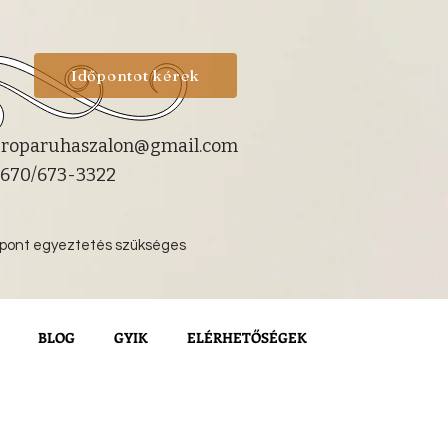
Időpontot kérek
roparuhaszalon@gmail.com
670/673-3322
őpont egyeztetés szükséges
BLOG
GYIK
ELÉRHETŐSÉGEK