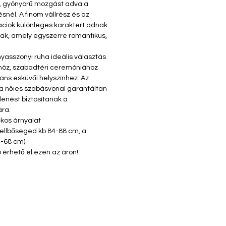
t, gyönyörű mozgást adva a
nél. A finom vállrész és az
ációk különleges karaktert adnak
ak, amely egyszerre romantikus,
yasszonyi ruha ideális választás
höz, szabadtéri ceremóniához
áns esküvői helyszínhez. Az
 a nőies szabásvonal garantáltan
nést biztosítanak a
ra.
ckos árnyalat
mellbőséged kb 84-88 cm, a
-68 cm)
 érhető el ezen az áron!