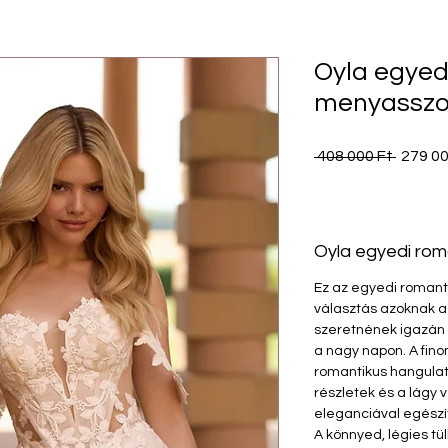
Oyla egyed
menyasszo
Szoká
 408 000 Ft 
279 00
ár
Oyla egyedi rom
Ez az egyedi romant
választás azoknak 
szeretnének igazán 
a nagy napon. A fino
romantikus hangulat
részletek és a lágy
eleganciával egészít
A könnyed, légies tü