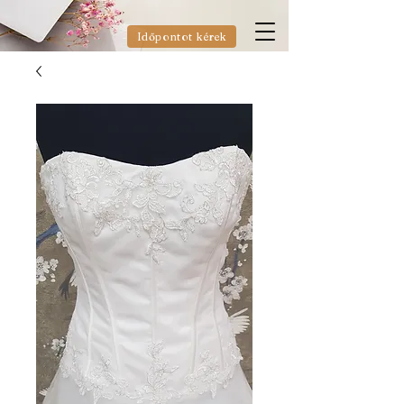
Időpontot kérek