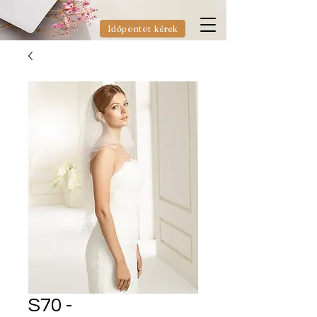
Időpontot kérek
S70 -