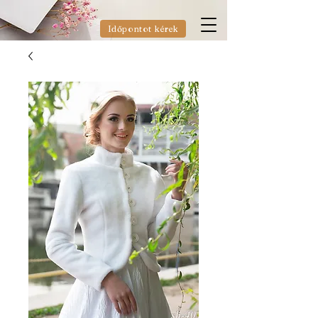
Időpontot kérek