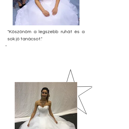
"Köszönöm a legszebb ruhát és a
sok jó tanácsot."
Viki 2019.
November