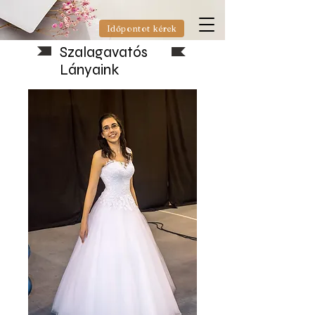
Időpontot kérek
Szalagavatós
Lányaink