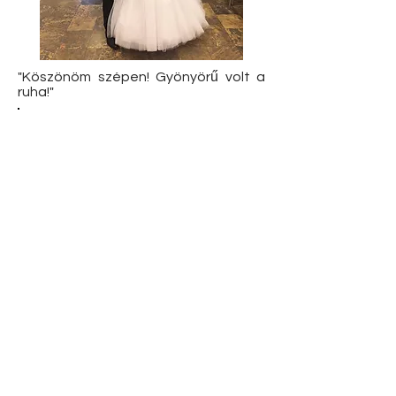
"Köszönöm szépen! Gyönyörű volt a
ruha!"
Tündi
2019.
November