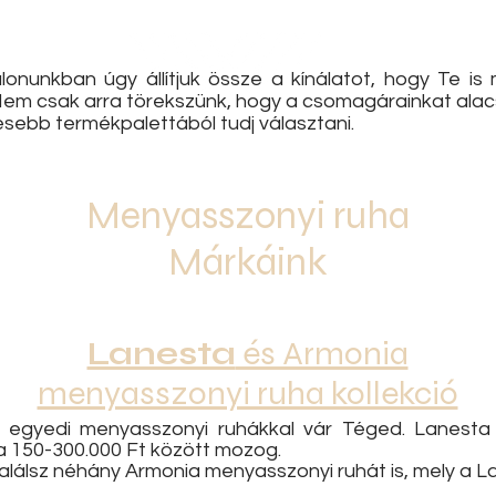
onunkban úgy állítjuk össze a kínálatot, hogy Te i
Nem csak arra törekszünk, hogy a csomagárainkat ala
lesebb termékpalettából tudj választani.
Menyasszonyi ruha
Márkáink
Lanesta
és Armonia
menyasszonyi ruha kollekció
k egyedi menyasszonyi ruhákkal vár Téged. Lanesta
 150-300.000 Ft között mozog.
alálsz néhány Armonia menyasszonyi ruhát is, mely a L