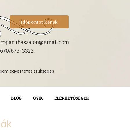
Időpontot kérek
roparuhaszalon@gmail.com
670/673-3322
őpont egyeztetés szükséges
BLOG
GYIK
ELÉRHETŐSÉGEK
hák