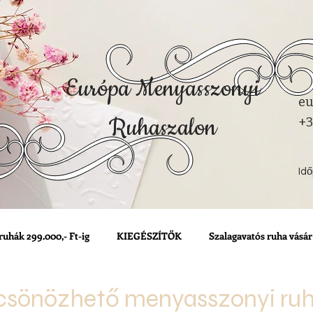
Európa Menyasszonyi
eu
Ruhaszalon
+3
Id
ruhák 299.000,- Ft-ig
KIEGÉSZÍTŐK
Szalagavatós ruha vásár
csönözhető menyasszonyi ru