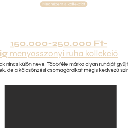
Megnézem a kollekciót
150.000-250.000 Ft-
ig
menyasszonyi ruha kollekció
k nincs külön neve. Többféle márka olyan ruháját gyűjtö
k, de a kölcsönzési csomagáraikat mégis kedvező szint