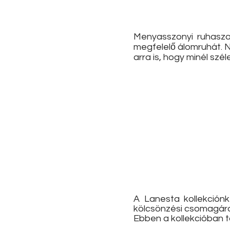
Menyasszonyi ruhaszal
megfelelő álomruhát. 
arra is, hogy minél szé
A Lanesta kollekción
kölcsönzési csomagára
Ebben a kollekcióban t