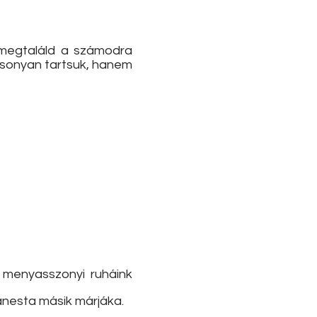
s megtaláld a számodra
csonyan tartsuk, hanem
 menyasszonyi ruháink
anesta másik márjáka.