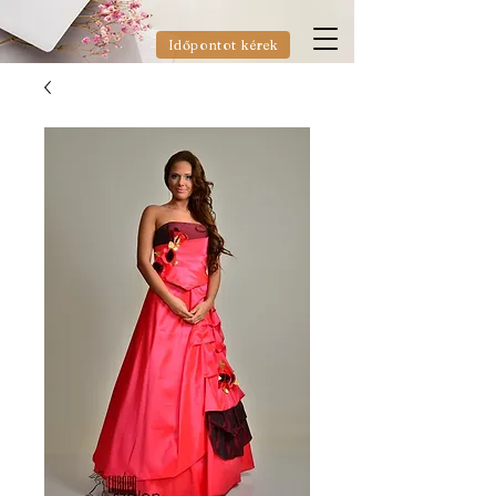
Időpontot kérek