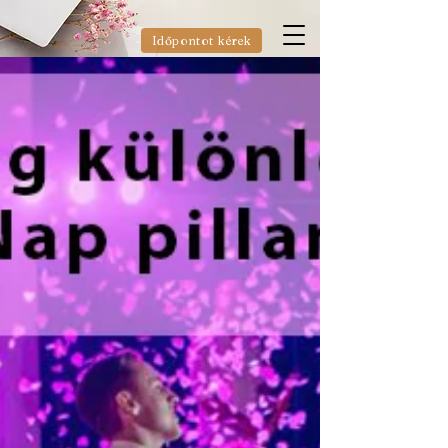
Időpontot kérek