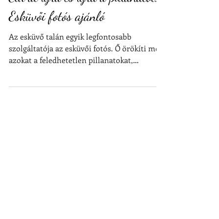
Éld át újra és újra a pillanatot!
Esküvői fotós ajánló
Az esküvő talán egyik legfontosabb
szolgáltatója az esküvői fotós. Ő örökíti meg
azokat a feledhetetlen pillanatokat,
melyeket...