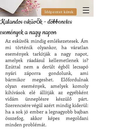
Időpontot kérek
Kalandos esküvők - döbbenetes
események a nagy napon
Az esküvők mindig emlékezetesek. Ám 
mi történik olyankor, ha váratlan 
események tarkítják a nagy napot, 
amelyek ráadásul kellemetlenek is? 
Ezúttal nem a derült égből lecsapó 
nyári záporra gondolunk, ami 
bármikor megeshet. Előfordulnak 
olyan események, amelyek komoly 
kihívások elé állítják az egyébként 
vidám ünneplésre készülő párt. 
Szerencsére végül azért mindig kiderül: 
ha a sok jó ember a legnagyobb bajban 
összefog, akkor képes megoldani 
minden problémát.