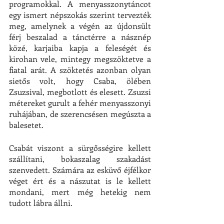
programokkal. A menyasszonytáncot 
egy ismert népszokás szerint tervezték 
meg, amelynek a végén az újdonsült 
férj beszalad a tánctérre a násznép 
közé, karjaiba kapja a feleségét és 
kirohan vele, mintegy megszöktetve a 
fiatal arát. A szöktetés azonban olyan 
sietős volt, hogy Csaba, ölében 
Zsuzsival, megbotlott és elesett. Zsuzsi 
métereket gurult a fehér menyasszonyi 
ruhájában, de szerencsésen megúszta a 
balesetet.
Csabát viszont a sürgősségire kellett 
szállítani, bokaszalag szakadást 
szenvedett. Számára az esküvő éjfélkor 
véget ért és a nászutat is le kellett 
mondani, mert még hetekig nem 
tudott lábra állni.