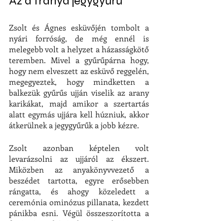
Az a fránya jegygyűrű
Zsolt és Ágnes esküvőjén tombolt a 
nyári forróság, de még ennél is 
melegebb volt a helyzet a házasságkötő 
teremben. Mivel a gyűrűpárna hogy, 
hogy nem elveszett az esküvő reggelén, 
megegyeztek, hogy mindketten a 
balkezük gyűrűs ujján viselik az arany 
karikákat, majd amikor a szertartás 
alatt egymás ujjára kell húzniuk, akkor 
átkerülnek a jegygyűrűk a jobb kézre. 
Zsolt azonban képtelen volt 
levarázsolni az ujjáról az ékszert. 
Miközben az anyakönyvvezető a 
beszédet tartotta, egyre erősebben 
rángatta, és ahogy közeledett a 
ceremónia ominózus pillanata, kezdett 
pánikba esni. Végül összeszorította a 