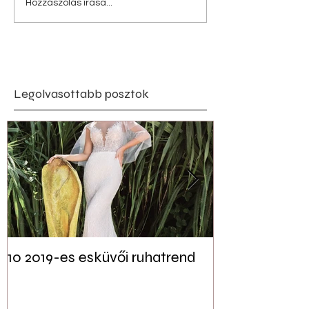
Hozzászólás írása...
Legolvasottabb posztok
10 2019-es esküvői ruhatrend
Tudtad? Akár 
jelen lehet a f
esküvői dekor