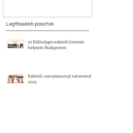
Legfrissebb posztok
22 Különleges esküvői fotózási
helyszín Budapesten
Esküvői, menyasszonyi ruhatrend
2023
Klasszikus vagy inkább modern -
Melyik stílus áll hozzád közelebb?