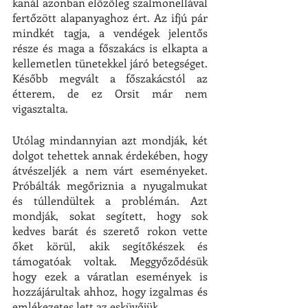
kanál azonban előzőleg szalmonellával 
fertőzött alapanyaghoz ért. Az ifjú pár 
mindkét tagja, a vendégek jelentős 
része és maga a főszakács is elkapta a 
kellemetlen tünetekkel járó betegséget. 
Később megvált a főszakácstól az 
étterem, de ez Orsit már nem 
vigasztalta. 
Utólag mindannyian azt mondják, két 
dolgot tehettek annak érdekében, hogy 
átvészeljék a nem várt eseményeket. 
Próbálták megőriznia a nyugalmukat 
és túllendültek a problémán. Azt 
mondják, sokat segített, hogy sok 
kedves barát és szerető rokon vette 
őket körül, akik segítőkészek és 
támogatóak voltak. Meggyőződésük 
hogy ezek a váratlan események is 
hozzájárultak ahhoz, hogy izgalmas és 
emlékezetes lett az esküvőjük.