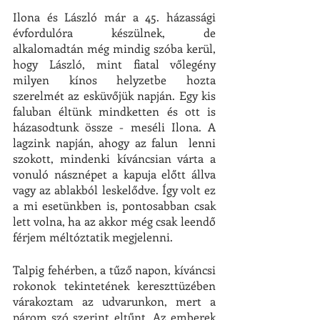
Ilona és László már a 45. házassági 
évfordulóra készülnek, de 
alkalomadtán még mindig szóba kerül, 
hogy László, mint fiatal vőlegény 
milyen kínos helyzetbe hozta 
szerelmét az esküvőjük napján. Egy kis 
faluban éltünk mindketten és ott is 
házasodtunk össze - meséli Ilona. A 
lagzink napján, ahogy az falun  lenni 
szokott, mindenki kíváncsian várta a 
vonuló násznépet a kapuja előtt állva 
vagy az ablakból leskelődve. Így volt ez 
a mi esetünkben is, pontosabban csak 
lett volna, ha az akkor még csak leendő 
férjem méltóztatik megjelenni. 
Talpig fehérben, a tűző napon, kíváncsi 
rokonok tekintetének kereszttüzében 
várakoztam az udvarunkon, mert a 
párom szó szerint eltűnt. Az emberek 