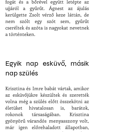
fogát és a bőrével együtt letépte az 
ujjáról a gyűrűt. Ágnest az ájulás 
kerülgette Zsolt vérző keze láttán, de 
nem szólt egy szót sem, gyűrűt 
cseréltek és azóta is nagyokat nevetnek 
a történteken.
Egyik nap esküvő, másik 
nap szülés
Krisztina és Imre babát vártak, amikor 
az esküvőjükre készültek és szerették 
volna még a szülés előtt összekötni az 
életüket hivatalosan is, barátok, 
rokonok társaságában. Krisztina 
gyönyörű várandós menyasszony volt, 
már igen előrehaladott állapotban, 