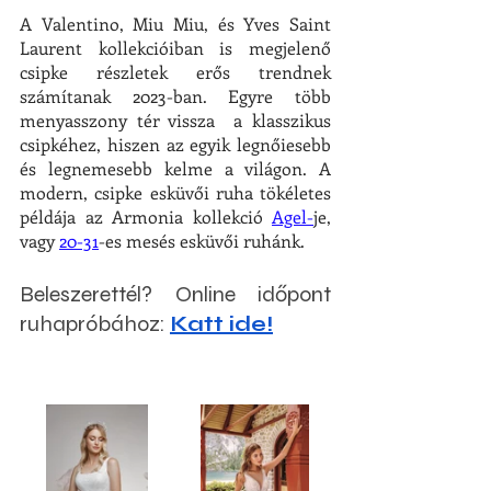
A Valentino, Miu Miu, és Yves Saint 
Laurent kollekcióiban is megjelenő 
csipke részletek erős trendnek 
számítanak 2023-ban. Egyre több 
menyasszony tér vissza  a klasszikus 
csipkéhez, hiszen az egyik legnőiesebb 
és legnemesebb kelme a világon. A 
modern, csipke esküvői ruha tökéletes 
példája az Armonia kollekció 
Agel-
je, 
vagy 
20-31
-es mesés esküvői ruhánk.
Beleszerettél? Online időpont 
ruhapróbához: 
Katt ide!