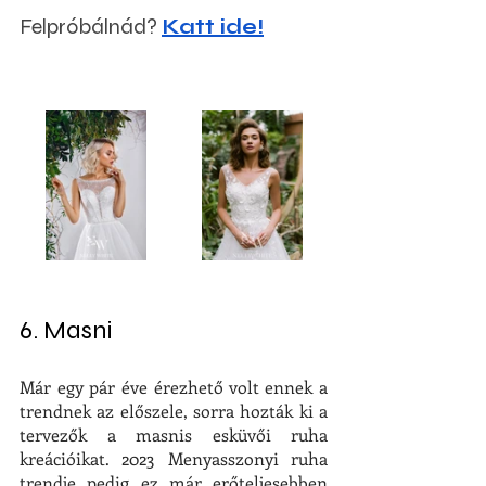
Felpróbálnád? 
Katt ide!
6. Masni
Már egy pár éve érezhető volt ennek a 
trendnek az előszele, sorra hozták ki a 
tervezők a masnis esküvői ruha 
kreációikat. 2023 Menyasszonyi ruha 
trendje pedig ez már erőteljesebben 