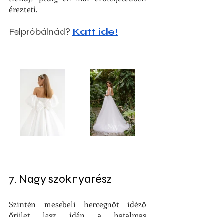
érezteti. 
Felpróbálnád? 
Katt ide!
7. Nagy szoknyarész
Szintén mesebeli hercegnőt idéző 
őrület lesz idén a hatalmas 