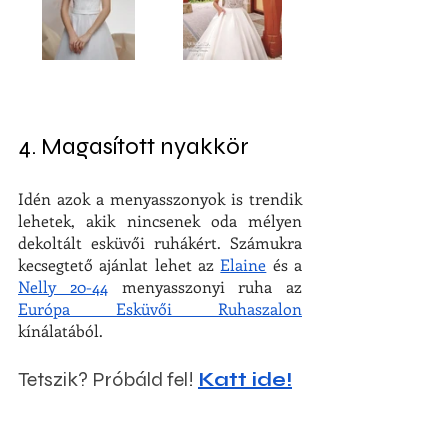
4. Magasított nyakkör
Idén azok a menyasszonyok is trendik 
lehetek, akik nincsenek oda mélyen 
dekoltált esküvői ruhákért. Számukra 
kecsegtető ajánlat lehet az 
Elaine
 és a 
Nelly 20-44
 menyasszonyi ruha az 
Európa Esküvői Ruhaszalon
kínálatából. 
Tetszik? Próbáld fel! 
Katt ide!