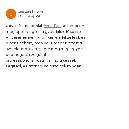
Jackson Shtorm
2024. aug. 23.
Üdvözlök mindenkit. 
Weis Bet
 kellemesen 
meglepett engem a gyors kifizetésekkel. 
A nyereményem után kértem kifizetést, és 
a pénz néhány órán belül megérkezett a 
számlámra. Szeretném még megjegyezni 
a támogató szolgálat 
professzionalizmusát - mindig készek 
segíteni, és azonnal válaszolnak minden 
kérdésre. Tényleg törődnek a 
játékosaikkal!
Szerkesztve
Kedvelés
Válasz
Legolvasottabb posztok