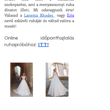
szoknyarész, ami a menyasszonyi ruha 
divatot illeti. Mi odavagyunk érte! 
Válaszd a 
Lanesta Rhodes 
 vagy 
Eris
nevű 
esküvői ruháját és váltsd valóra a 
mesét! 
Online időpontfoglalás 
ruhapróbához: 
ITT!