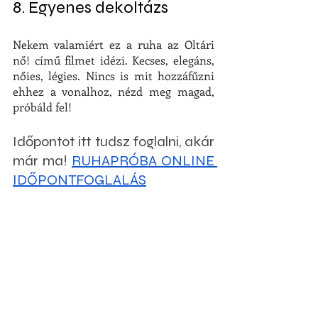
8. Egyenes dekoltázs
Nekem valamiért ez a ruha az Oltári 
nő! című filmet idézi. Kecses, elegáns, 
nőies, légies. Nincs is mit hozzáfűzni 
ehhez a vonalhoz, nézd meg magad, 
próbáld fel! 
Időpontot itt tudsz foglalni, akár 
már ma! 
RUHAPRÓBA ONLINE 
IDŐPONTFOGLALÁS