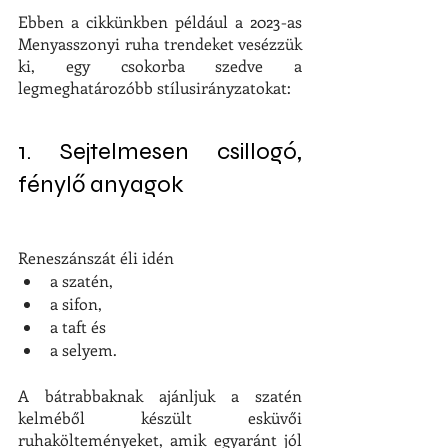
Ebben a cikkünkben például a 2023-as 
Menyasszonyi ruha trendeket vesézzük 
ki, egy csokorba szedve a 
legmeghatározóbb stílusirányzatokat:
1. Sejtelmesen csillogó, 
fénylő anyagok
Reneszánszát éli idén 
a szatén, 
a sifon, 
a taft és 
a selyem.
A bátrabbaknak ajánljuk a szatén 
kelméből készült esküvői 
ruhakölteményeket, amik egyaránt jól 