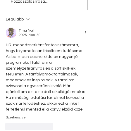
Hozzászólás írása...
Legújabb
Tima North
2025. dec. 30.
HR-menedzserként fontos számomra, 
hogy folyamatosan frissítsem tudásomat. 
Az 
betmach casino
  oldalon nagyon jó 
programokat találtam a 
személyzetirányítás és a soft skill-ek 
területén. A tanfolyamok tartalmasak, 
modernak és inspirálóak. A tartalom 
színvonala egyszerűen kiváló. Már 
ajánlottam ezt az oldalt a kollégáimnak is. 
Ha minőségi oktatási tartalmat keresel a 
szakmai fejlődéshez, akkor ezt a linket 
feltétlenül mentsd el a könyvjelzőid közé!
Szerkesztve
Kedvelés
Válasz