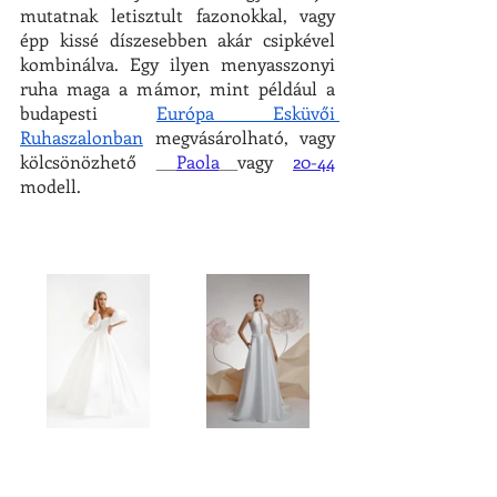
mutatnak letisztult fazonokkal, vagy 
épp kissé díszesebben akár csipkével 
kombinálva. Egy ilyen menyasszonyi 
ruha maga a mámor, mint például a 
budapesti 
Európa Esküvői 
Ruhaszalonban
 megvásárolható, vagy 
kölcsönözhető 
Paola
vagy 
20-44
modell
.