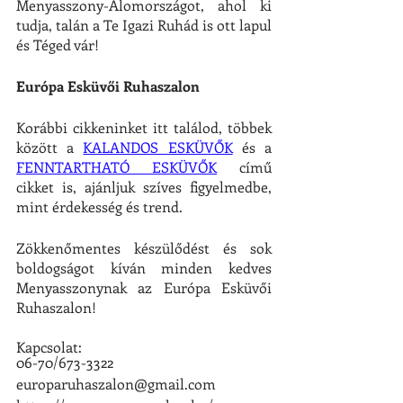
Menyasszony-Álomországot, ahol ki 
tudja, talán a Te Igazi Ruhád is ott lapul 
és Téged vár!
Európa Esküvői Ruhaszalon
Korábbi cikkeninket itt találod, többek 
között a 
KALANDOS ESKÜVŐK
 és a 
FENNTARTHATÓ ESKÜVŐK
 című 
cikket is, ajánljuk szíves figyelmedbe, 
mint érdekesség és trend.
Zökkenőmentes készülődést és sok 
boldogságot kíván minden kedves 
Menyasszonynak az Európa Esküvői 
Ruhaszalon!
Kapcsolat:
06-70/673-3322
europaruhaszalon@gmail.com