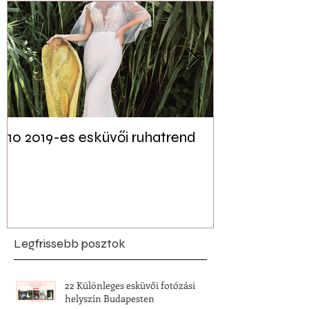
10 2019-es esküvői ruhatrend
Tudtad? Akár 
jelen lehet a f
esküvői dekor
Legfrissebb posztok
22 Különleges esküvői fotózási
helyszín Budapesten