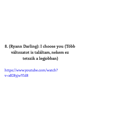
8. (Ryann Darling): I choose you (Több 
változatot is találtam, nekem ez 
tetszik a legjobban)
https://www.youtube.com/watch?
v=xKI83jwYId8