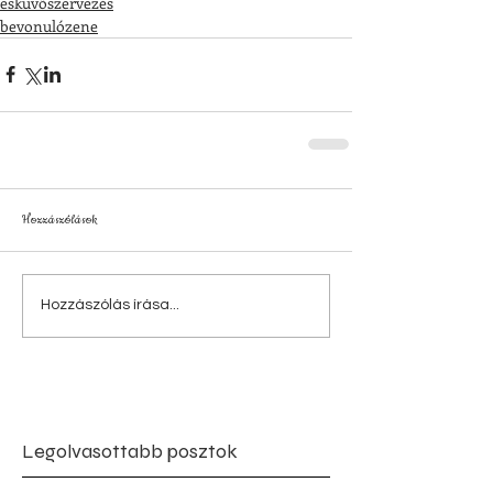
esküvőszervezés
bevonulózene
Hozzászólások
Hozzászólás írása...
Legolvasottabb posztok