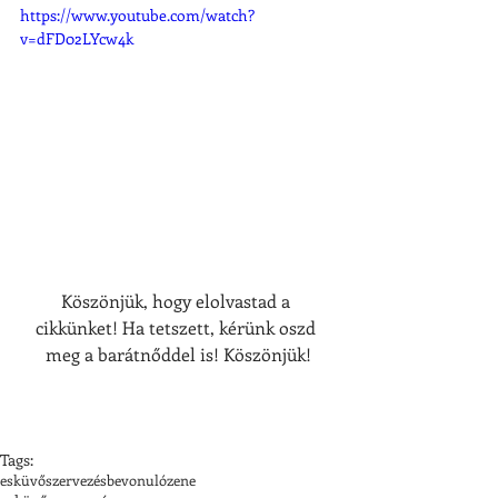
https://www.youtube.com/watch?
v=dFD02LYcw4k
Köszönjük, hogy elolvastad a 
cikkünket! Ha tetszett, kérünk oszd 
meg a barátnőddel is! Köszönjük!
Tags:
esküvőszervezés
bevonulózene