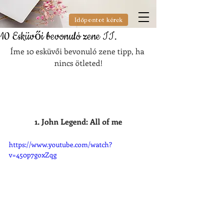
Időpontot kérek
10 Esküvői bevonuló zene II.
Íme 10 esküvői bevonuló zene tipp, ha 
nincs ötleted!
1. John Legend: All of me
https://www.youtube.com/watch?
v=450p7goxZqg