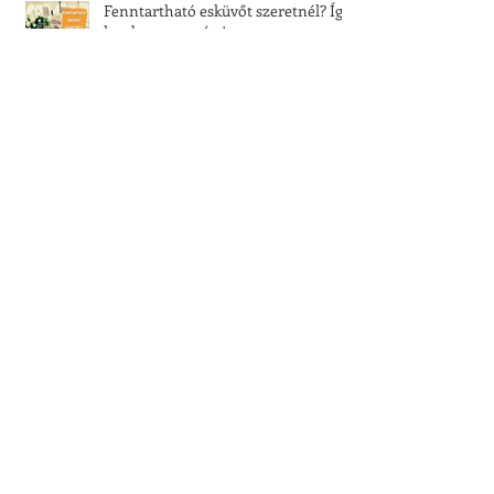
Fenntartható esküvőt szeretnél? Így
kezd a szervezést!
Menyasszonyi ruha bérlés vagy
vásárlás? Te melyiket választod?
Tíz dolog, amire nincs szükséged az
esküvődön
Ezt tedd az esküvő előtti napon