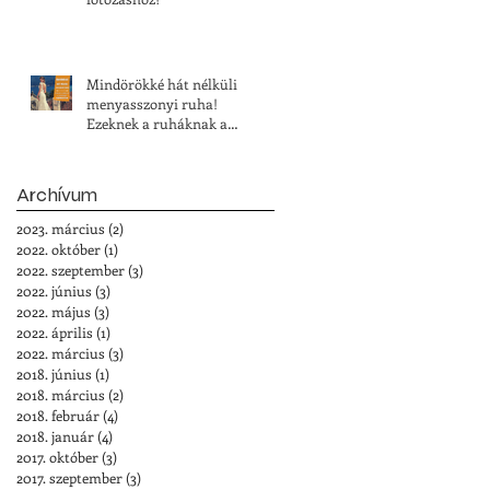
Mindörökké hát nélküli
menyasszonyi ruha!
Ezeknek a ruháknak a
vonzereje felülmúlhatatlan
Archívum
2023. március
(2)
2 bejegyzés
2022. október
(1)
1 bejegyzés
2022. szeptember
(3)
3 bejegyzés
2022. június
(3)
3 bejegyzés
2022. május
(3)
3 bejegyzés
2022. április
(1)
1 bejegyzés
2022. március
(3)
3 bejegyzés
2018. június
(1)
1 bejegyzés
2018. március
(2)
2 bejegyzés
2018. február
(4)
4 bejegyzés
2018. január
(4)
4 bejegyzés
2017. október
(3)
3 bejegyzés
2017. szeptember
(3)
3 bejegyzés