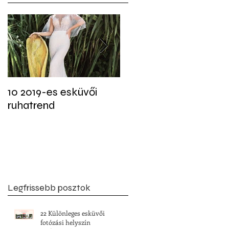
b
10 2019-es esküvői
Tudtad? Akár 22
ruhatrend
féleképpen is jelen
lehet a fekete szín az
esküvői dekorációban
Legfrissebb posztok
22 Különleges esküvői
fotózási helyszín