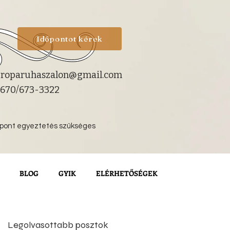
Időpontot kérek
roparuhaszalon@gmail.com
670/673-3322
őpont egyeztetés szükséges
BLOG
GYIK
ELÉRHETŐSÉGEK
Legolvasottabb posztok