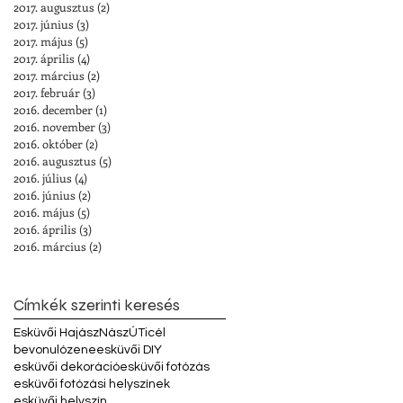
2017. augusztus
(2)
2 bejegyzés
2017. június
(3)
3 bejegyzés
2017. május
(5)
5 bejegyzés
2017. április
(4)
4 bejegyzés
2017. március
(2)
2 bejegyzés
2017. február
(3)
3 bejegyzés
2016. december
(1)
1 bejegyzés
2016. november
(3)
3 bejegyzés
2016. október
(2)
2 bejegyzés
2016. augusztus
(5)
5 bejegyzés
2016. július
(4)
4 bejegyzés
2016. június
(2)
2 bejegyzés
2016. május
(5)
5 bejegyzés
2016. április
(3)
3 bejegyzés
2016. március
(2)
2 bejegyzés
Címkék szerinti keresés
Esküvői Hajász
NászÚTicél
bevonulózene
esküvői DIY
esküvői dekoráció
esküvői fotózás
esküvői fotózási helyszínek
esküvői helyszín