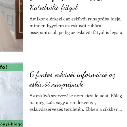
Katedrális fátyol
Amikor elérkezik az esküvői ruhapróba ideje,
minden figyelem az esküvői ruhára
összpontosul, pedig az esküvői fátyol is legaláb
ennyire fon
6 fontos esküvői információ az
esküvői násznépnek
Az esküvő szervezése nem kicsi feladat. Főleg,
ha még szűz vagy a rendezvény-,
esküvőszervezés területén. Ebben a cikkben
adok néhány...