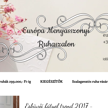
Európa Menyasszonyi
eu
Ruhaszalon
+3
Id
ruhák 299.000,- Ft-ig
KIEGÉSZÍTŐK
Szalagavatós ruha vásár
Esküvői fátyol trend 2017 -